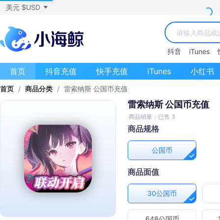
美元 $USD
抖音
iTunes
首页
抖音充值
快手充值
iTunes
小红书
首页
/
商品分类
/
雷索纳斯 公国币充值
雷索纳斯 公国币充值
商品销量：已售 3
商品规格
公国币
商品面值
30公国币
648公国币