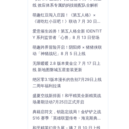
线 效应体系专属奶妈技能配队全解析
萌趣红豆闯入庄园！《第五人格》×
《请吃红小豆吧！》联动 7 月 30 日开
启
爱意催生凶兽！第五人格全新 IDENTIT
Y 系列监管者「心兽」8 月 13 日登场
萌趣跨界冒险开启！阴阳师 × 猪猪侠联
动「神猪战纪」8 月 5 日上线
无限暖暖 2.8 版本黄金尘 7 月 17 日上
线 新地图磐城五星套装更新
绝区零3.1版本漫长的告别7月29日上线
二周年福利拉满
盛夏空战新排面！和平精英全新精英战
场暑期活动7月25日正式开启
典籍启符文，钥匙定战局！金铲铲之战
S16 赛季「英雄联盟传奇・海克斯典
籍」7 月 23 日上线
和平精英幻音九尾 - 璃 7 月 10 日上线