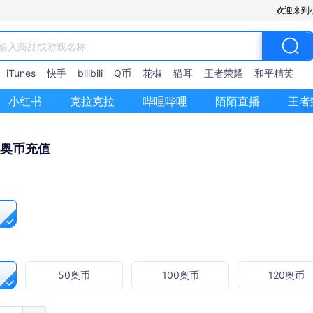
欢迎来到
iTunes
快手
bilibili
Q币
花椒
猫耳
王者荣耀
和平精英
小红书
克拉克拉
哔哩哔哩
陌陌直播
王者
 奥币充值
50奥币
100奥币
120奥币