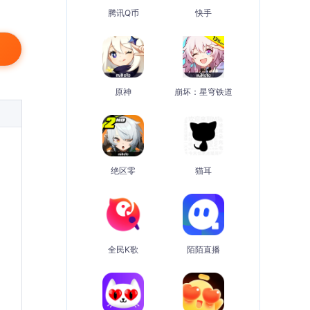
腾讯Q币
快手
原神
崩坏：星穹铁道
绝区零
猫耳
全民K歌
陌陌直播