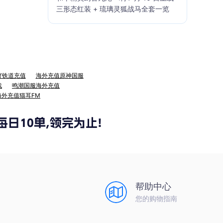
三形态红装 + 琉璃灵狐战马全套一览
穹铁道充值
海外充值原神国服
战
鸣潮国服海外充值
海外充值猫耳FM
帮助中心
您的购物指南