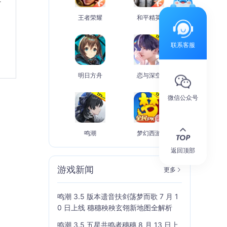
王者荣耀
和平精英
联系客服
明日方舟
恋与深空
微信公众号
鸣潮
梦幻西游
返回顶部
游戏新闻
更多
鸣潮 3.5 版本遗音扶剑荡梦而歌 7 月 1
0 日上线 穗穗秧秧玄翎新地图全解析
鸣潮 3.5 五星共鸣者穗穗 8 月 13 日上