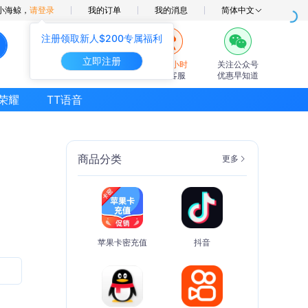
小海鲸，
请登录
我的订单
我的消息
简体中文
注册领取新人$200专属福利
立即注册
7×24小时
关注公众号
在线客服
优惠早知道
荣耀
TT语音
商品分类
更多
苹果卡密充值
抖音