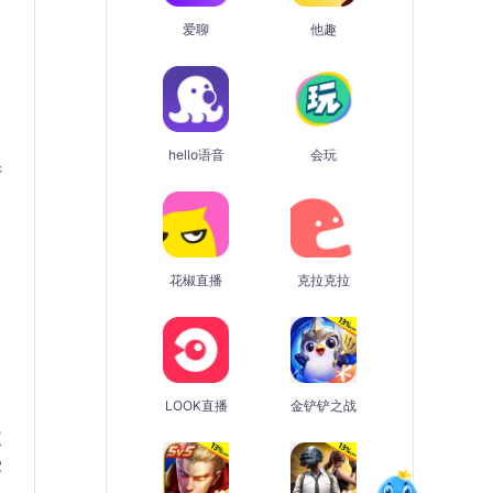
爱聊
他趣
hello语音
会玩
请
花椒直播
克拉克拉
LOOK直播
金铲铲之战
定
受
组