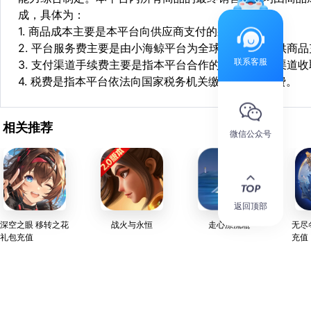
成，具体为：
1. 商品成本主要是本平台向供应商支付的采购成本；
2. 平台服务费主要是由小海鲸平台为全球华人用户提供商
联系客服
3. 支付渠道手续费主要是指本平台合作的第三方支付渠道
4. 税费是指本平台依法向国家税务机关缴纳的各项税费。
相关推荐
微信公众号
返回顶部
深空之眼 移转之花
战火与永恒
走心漂流瓶
无尽
礼包充值
充值