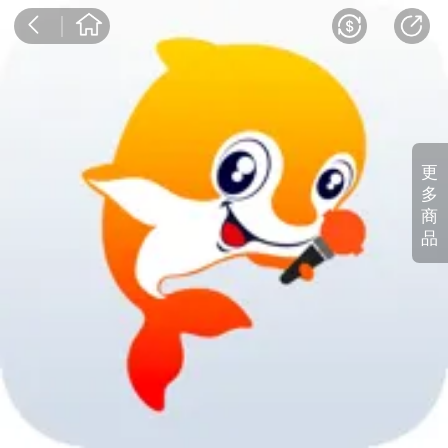
更
多
商
品