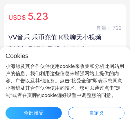
5.23
USD$
销量： 722
VV音乐 乐币充值 K歌聊天小视频
官方直充 · 无第三方 · 不封号 · 24小时充值
Cookies
商品规格
小海鲸及其合作伙伴使用cookie来收集和分析此网站用
户的信息。我们利用这些信息来增强网站上提供的内
乐币
容、广告以及其他服务。点击“接受全部”即表示您同意
小海鲸及其合作伙伴使用的技术。您可以通过点击“定
商品面额
制”或者在页脚的cookie偏好设置中调整您的同意。
3000乐币
9800乐币
29800乐币
全部接受
自定义
59800乐币
99800乐币
159800乐币
$ 5.23立即购买
客服
收藏