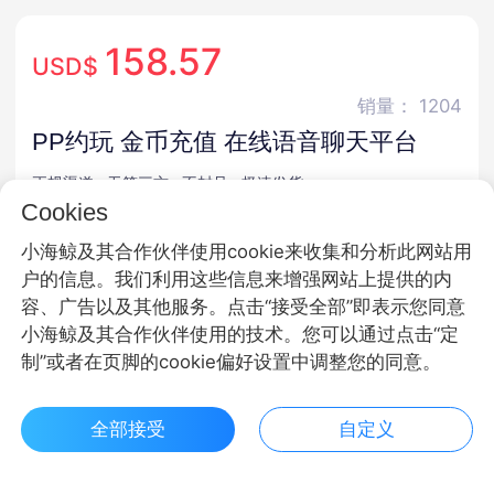
158.57
USD$
销量： 1204
PP约玩 金币充值 在线语音聊天平台
正规渠道 · 无第三方 · 不封号 · 极速发货
Cookies
商品规格
小海鲸及其合作伙伴使用cookie来收集和分析此网站用
户的信息。我们利用这些信息来增强网站上提供的内
金币
容、广告以及其他服务。点击“接受全部”即表示您同意
小海鲸及其合作伙伴使用的技术。您可以通过点击“定
商品面额
制”或者在页脚的cookie偏好设置中调整您的同意。
10000金币
500金币
1480金币
全部接受
自定义
3880金币
10000金币
$ 158.57立即购买
客服
收藏