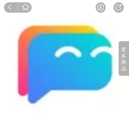
更
多
商
品