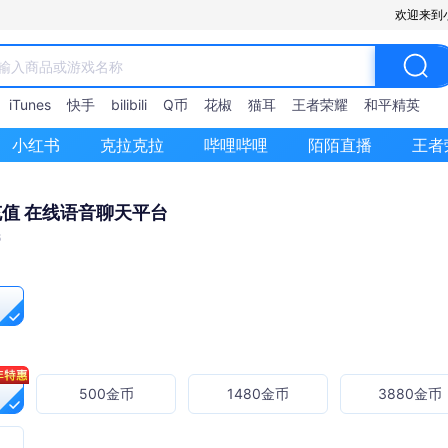
欢迎来到
iTunes
快手
bilibili
Q币
花椒
猫耳
王者荣耀
和平精英
小红书
克拉克拉
哔哩哔哩
陌陌直播
王者
充值 在线语音聊天平台
6
500金币
1480金币
3880金币