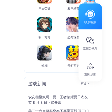
王者荣耀
和平精英
联系客服
明日方舟
恋与深空
微信公众号
鸣潮
梦幻西游
返回顶部
游戏新闻
更多
农友相聚疯玩一夏！王者荣耀夏日农友
节 8 月 8 日正式开幕
燕云十六声蕤宾叠奏下赛季更新 孤云门