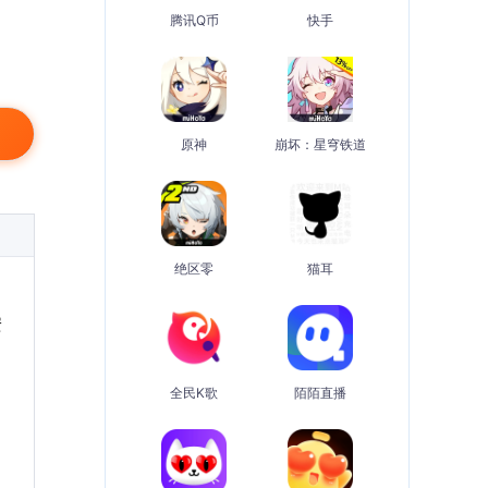
腾讯Q币
快手
原神
崩坏：星穹铁道
绝区零
猫耳
安
全民K歌
陌陌直播