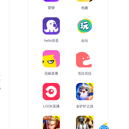
爱聊
他趣
hello语音
会玩
定
花椒直播
克拉克拉
受
组
LOOK直播
金铲铲之战