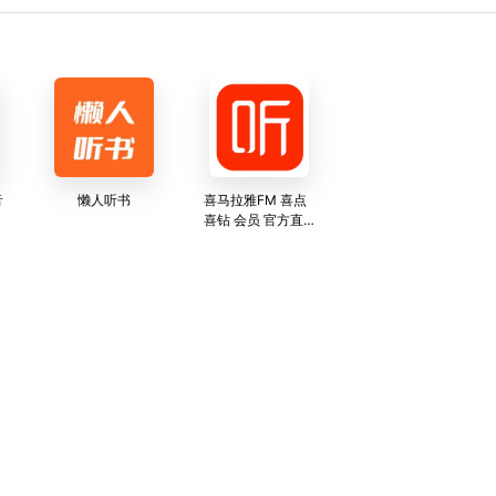
音
懒人听书
喜马拉雅FM 喜点
喜钻 会员 官方直
充