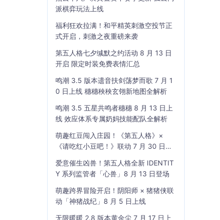
派棋弈玩法上线
福利狂欢拉满！和平精英刺激空投节正
式开启，刺激之夜重磅来袭
第五人格七夕缄默之约活动 8 月 13 日
开启 限定时装免费表情汇总
鸣潮 3.5 版本遗音扶剑荡梦而歌 7 月 1
0 日上线 穗穗秧秧玄翎新地图全解析
鸣潮 3.5 五星共鸣者穗穗 8 月 13 日上
线 效应体系专属奶妈技能配队全解析
萌趣红豆闯入庄园！《第五人格》×
《请吃红小豆吧！》联动 7 月 30 日开
启
爱意催生凶兽！第五人格全新 IDENTIT
Y 系列监管者「心兽」8 月 13 日登场
萌趣跨界冒险开启！阴阳师 × 猪猪侠联
动「神猪战纪」8 月 5 日上线
无限暖暖 2.8 版本黄金尘 7 月 17 日上