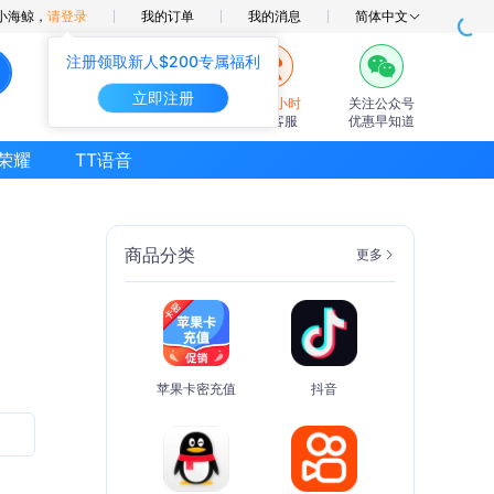
小海鲸，
请登录
我的订单
我的消息
简体中文
注册领取新人$200专属福利
立即注册
7×24小时
关注公众号
在线客服
优惠早知道
荣耀
TT语音
商品分类
更多
苹果卡密充值
抖音