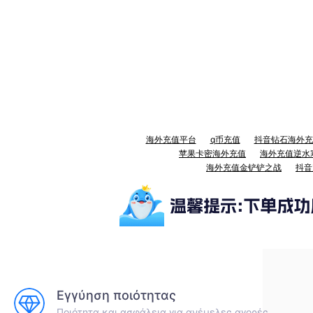
海外充值平台
q币充值
抖音钻石海外充
苹果卡密海外充值
海外充值逆水
海外充值金铲铲之战
抖音
Εγγύηση ποιότητας
Ποιότητα και ασφάλεια για ανέμελες αγορές