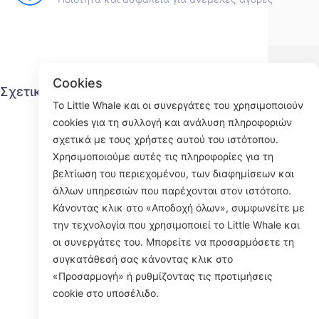
Cookies
Σχετικά με τον μικρό κιτρινόψαρο
Υπη
Το Little Whale και οι συνεργάτες του χρησιμοποιούν
cookies για τη συλλογή και ανάλυση πληροφοριών
Επικοινωνήστε μαζί μας
σχετικά με τους χρήστες αυτού του ιστότοπου.
Διαδικασία αποστολής
Χρησιμοποιούμε αυτές τις πληροφορίες για τη
Διαδικασία επιστροφής
βελτίωση του περιεχομένου, των διαφημίσεων και
Σχετικά με εμάς
άλλων υπηρεσιών που παρέχονται στον ιστότοπο.
Κάνοντας κλικ στο «Αποδοχή όλων», συμφωνείτε με
την τεχνολογία που χρησιμοποιεί το Little Whale και
οι συνεργάτες του. Μπορείτε να προσαρμόσετε τη
Face
συγκατάθεσή σας κάνοντας κλικ στο
«Προσαρμογή» ή ρυθμίζοντας τις προτιμήσεις
ROOM 23
cookie στο υποσέλιδο.