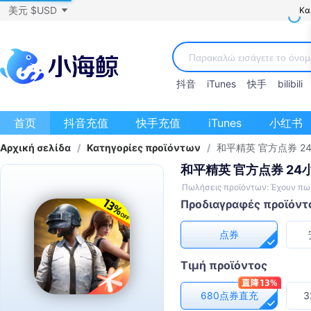
美元 $USD
Κα
抖音
iTunes
快手
bilibili
首页
抖音充值
快手充值
iTunes
小红书
Αρχική σελίδα
/
Κατηγορίες προϊόντων
/
和平精英 官方点券 2
和平精英 官方点券 2
Πωλήσεις προϊόντων: Έχουν πω
Προδιαγραφές προϊόντ
点券
Τιμή προϊόντος
680点券直充
3