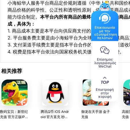
小海鲸华人服务平台商品定价规则遵循《中华人民共和国价
商品价格的科学性、公正性和透明性原则，依据相关商品或
能力综合制定。
本平台内所有商品的最终销售价格均由商品
成，具体为：
Επικοινωνία
1. 商品成本主要是本平台向供应商支付的采购成本；
με την
εξυπηρέτηση
2. 平台服务费主要是由小海鲸平台为全球华人用户提供商
πελατών
3. 支付渠道手续费主要是指本平台合作的第三方支付渠道
4. 税费是指本平台依法向国家税务机关缴纳的各项税费。
Επίσημος
λογαριασμός
WeChat
相关推荐
Επιστροφή
στην
κορυφή
数码宝贝：新世纪
腾讯Q币 IOS Andr
御龙在天手游 金子
高能
充值 官方正版IP授
oid 官方直充 秒到
充值
充值
权，进化你的数码
账 QQ会员 绿钻 黄
宝贝
钻