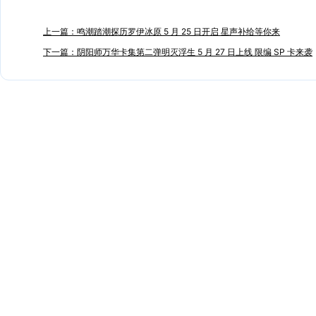
上一篇：鸣潮踏潮探历罗伊冰原 5 月 25 日开启 星声补给等你来
下一篇：阴阳师万华卡集第二弹明灭浮生 5 月 27 日上线 限编 SP 卡来袭