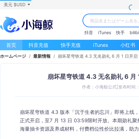
美元 $USD
抖音
iTunes
快手
bilibi
首页
抖音充值
快手充值
iTunes
小红书
ホームページ
/
最新情報
/
崩坏星穹铁道 4.3 无名勋礼 6 月 1 日
崩坏星穹铁道 4.3 无名勋礼 6 
作者：小海鯨公式
|
发布时间：20
崩坏星穹铁道 4.3 版本「沉于生者的忘川」即将上线
正式开启，至
7 月 13 日 03:59
限时开放。本期勋礼聚
海量抽卡资源及养成材料，付费档位性价比拉满，助力