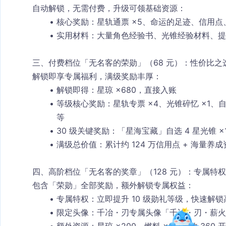
自动解锁，无需付费，升级可领基础资源：
核心奖励
：星轨通票 ×5、命运的足迹、信用
实用材料
：大量角色经验书、光锥经验材料、提
三、付费档位「无名客的荣勋」（68 元）：性价比之
解锁即享专属福利，满级奖励丰厚：
解锁即得
：星琼 ×680，直接入账
等级核心奖励
：星轨专票 ×4、光锥碎忆 ×1、
等
30 级关键奖励
：「星海宝藏」自选 4 星光锥 
满级总价值
：累计约 124 万信用点 + 海量
四、高阶档位「无名客的奖章」（128 元）：专属特
包含「荣勋」全部奖励，额外解锁专属权益：
专属特权
：立即提升 10 级勋礼等级，快速解
限定头像
：千冶・刃专属头像「千冶・刃・薪火