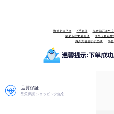
海外充值平台
q币充值
抖音钻石海外充
苹果卡密海外充值
海外充值逆水
海外充值金铲铲之战
抖音
品質保証
品質保護 ショッピング無念