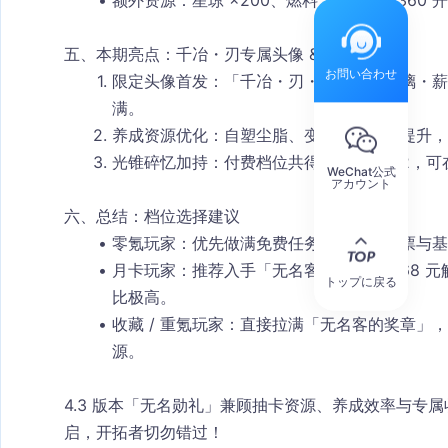
额外资源
：星琼 ×200、燃料 ×6（等效 36
五、本期亮点：千冶・刃专属头像 & 资源升级
お問い合わせ
限定头像首发
：「千冶・刃・薪火」「云璃・薪
满。
养成资源优化
：自塑尘脂、变量骰子数量提升，
光锥碎忆加持
：付费档位共得光锥碎忆 ×2，可
WeChat公式
アカウント
六、总结：档位选择建议
零氪玩家
：优先做满免费任务，拿星轨通票与基
月卡玩家
：推荐入手「无名客的荣勋」，68 元解锁 
トップに戻る
比极高。
收藏 / 重氪玩家
：直接拉满「无名客的奖章」，
源。
4.3 版本「无名勋礼」兼顾
抽卡资源、养成效率与专属
启，开拓者切勿错过！