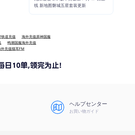
线 新地图磐城五星套装更新
穹铁道充值
海外充值原神国服
战
鸣潮国服海外充值
海外充值猫耳FM
ヘルプセンター
お買い物ガイド