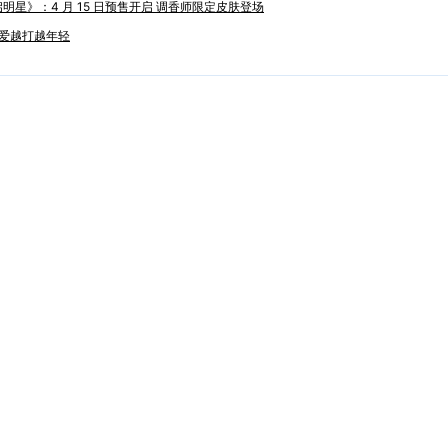
星》：4 月 15 日预售开启 调香师限定皮肤登场
热爱越打越年轻