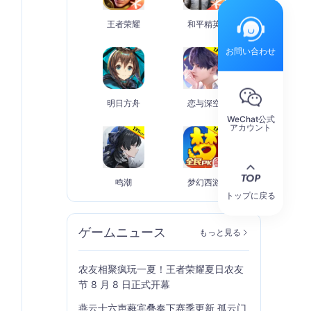
王者荣耀
和平精英
お問い合わせ
明日方舟
恋与深空
WeChat公式
アカウント
鸣潮
梦幻西游
トップに戻る
ゲームニュース
もっと見る
农友相聚疯玩一夏！王者荣耀夏日农友
节 8 月 8 日正式开幕
燕云十六声蕤宾叠奏下赛季更新 孤云门