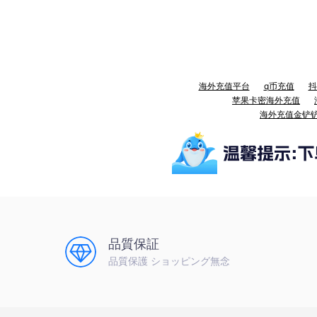
海外充值平台
q币充值
抖
苹果卡密海外充值
海外充值金铲
品質保証
品質保護 ショッピング無念