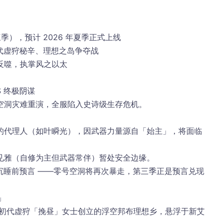
三季）
，预计 2026 年夏季正式上线
初代虚狩秘辛、理想之岛争夺战
反噬，执掌风之以太
 终极阴谋
空洞灾难重演
，全服陷入史诗级生存危机。
的代理人（如叶瞬光），因武器力量源自「始主」，将面临
见雅（自修为主但武器常伴）暂处安全边缘。
沉睡前预言 ——
零号空洞将再次暴走
，第三季正是预言兑现
」
 初代虚狩「挽昼」女士创立的
浮空邦布理想乡
，悬浮于新艾