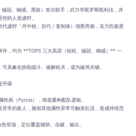
杖、锡冠、铜戒、黑枝）首次联手，
武力夺取罗斯凯利法
，并
受控的人造虚狩
。
初代虚狩「丹中校」后代 / 复制体）强势亮相，实力匹敌星
，均为 **TOPS 三大高层（铅杖、锡冠、铜戒）** 一
，可具象化协助战斗、破解机关，成为破局关键。
面升级
属性
风（Pyrois）
，彻底重构配队逻辑。
性异常
的敌人，施加其他属性异常可触发
乱流
，造成
持续范
性角色登场，定位覆盖
辅助、击破、输出
。