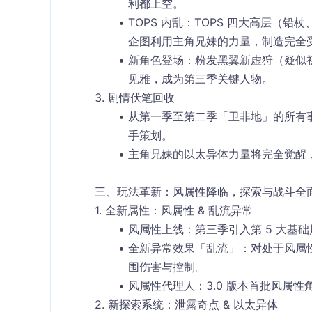
利都上空。
TOPS 内乱
：TOPS 四大高层（铅
企图利用主角兄妹的力量，制造
完全
新角色登场
：
粉发黑翼新虚狩
（疑似
见雅，成为第三季关键人物。
3. 剧情伏笔回收
从第一季至第二季「卫非地」的所有事件
手策划。
主角兄妹的
以太异体力量
将完全觉醒
三、玩法革新：风属性降临，探索与战斗全
1. 全新属性：风属性 & 乱流异常
风属性上线
：第三季引入第 5 大基础
全新异常效果「乱流」
：对处于
风属
围伤害
与
控制
。
风属性代理人
：3.0 版本首批风属
2. 新探索系统：泄露奇点 & 以太异体