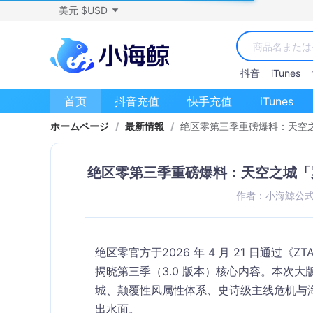
美元 $USD
抖音
iTunes
首页
抖音充值
快手充值
iTunes
ホームページ
/
最新情報
/
绝区零第三季重磅爆料：天空之
绝区零第三季重磅爆料：天空之城「
作者：小海鯨公
绝区零官方于
2026 年 4 月 21 日
通过《ZT
揭晓第三季（3.0 版本）核心内容。本次大
城、颠覆性风属性体系、史诗级主线危机与海
出水面。