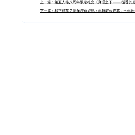
上一篇：第五人格八周年限定礼盒《真理之下 —— 循香的启明
下一篇：和平精英 7 周年庆典资讯：电玩狂欢启幕，七年