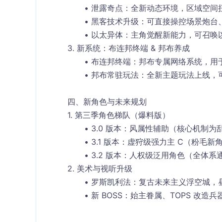
泄露奇点
：全新动态环境，区域空间
黑客技术升级
：可直接
操控场景炮台
以太异体
：主角觉醒新能力，可召唤
3. 新系统：布连邦终端 & 邦布养成
布连邦终端
：邦布专属网络系统，用
邦布常驻玩法
：全新主题玩法上线，
四、新角色与未来规划
1. 第三季角色梯队（爆料版）
3.0 版本
：
风属性辅助
（核心机制为
3.1 版本
：
虚狩级强力主 C
（粉毛新
3.2 版本
：
人权级泛用角色
（全体系
2. 美术与视听升级
罗斯凯利法
：复古未来主义浮空城，
新 BOSS
：始主眷属、TOPS 改造