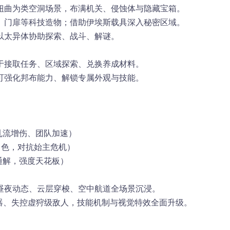
扭曲为
类空洞场景
，布满机关、侵蚀体与隐藏宝箱。
、门扉
等科技造物；借助伊埃斯载具深入秘密区域。
以太异体
协助探索、战斗、解谜。
于
接取任务、区域探索、兑换养成材料
。
可
强化邦布能力、解锁专属外观与技能
。
乱流增伤、团队加速）
角色，对抗始主危机）
通解，强度天花板）
昼夜动态、云层穿梭、空中航道
全场景沉浸。
兵器、失控虚狩级敌人，技能机制与视觉特效全面升级。