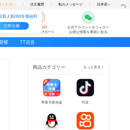
てください
注文履歴
私のメッセージ
日本语
取新人$200专属福利
立即注册
7×24時間
公式アカウントをフォロー
オンラインサポート
お得な情報を事前に知る
荣耀
TT语音
商品カテゴリー
もっと見る
苹果卡密充值
抖音