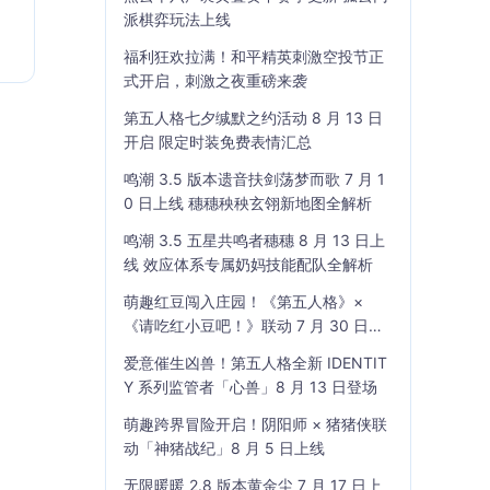
派棋弈玩法上线
福利狂欢拉满！和平精英刺激空投节正
式开启，刺激之夜重磅来袭
第五人格七夕缄默之约活动 8 月 13 日
开启 限定时装免费表情汇总
鸣潮 3.5 版本遗音扶剑荡梦而歌 7 月 1
0 日上线 穗穗秧秧玄翎新地图全解析
鸣潮 3.5 五星共鸣者穗穗 8 月 13 日上
线 效应体系专属奶妈技能配队全解析
萌趣红豆闯入庄园！《第五人格》×
《请吃红小豆吧！》联动 7 月 30 日开
启
爱意催生凶兽！第五人格全新 IDENTIT
Y 系列监管者「心兽」8 月 13 日登场
萌趣跨界冒险开启！阴阳师 × 猪猪侠联
动「神猪战纪」8 月 5 日上线
无限暖暖 2.8 版本黄金尘 7 月 17 日上