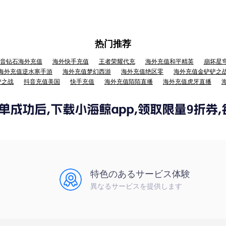
热门推荐
音钻石海外充值
海外快手充值
王者荣耀代充
海外充值和平精英
崩坏星
海外充值逆水寒手游
海外充值梦幻西游
海外充值绝区零
海外充值金铲铲之
铲之战
抖音充值美国
快手充值
海外充值陌陌直播
海外充值虎牙直播
特色のあるサービス体験
異なるサービスを提供します