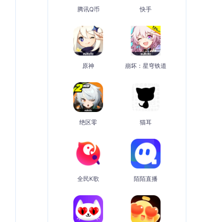
腾讯Q币
快手
原神
崩坏：星穹铁道
绝区零
猫耳
全民K歌
陌陌直播