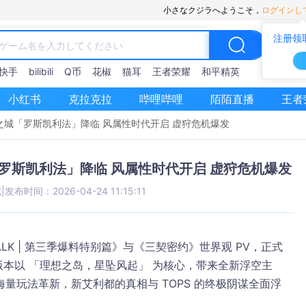
小さなクジラへようこそ，
ログインし
注册领
快手
bilibili
Q币
花椒
猫耳
王者荣耀
和平精英
小红书
克拉克拉
哔哩哔哩
陌陌直播
王者
城「罗斯凯利法」降临 风属性时代开启 虚狩危机爆发
罗斯凯利法」降临 风属性时代开启 虚狩危机爆发
式
|
发布时间：2026-04-24 11:15:11
ALK | 第三季爆料特别篇》与《三契密约》世界观 PV，正式
版本以 「理想之岛，星坠风起」 为核心，带来全新浮空主
量玩法革新，新艾利都的真相与 TOPS 的终极阴谋全面浮