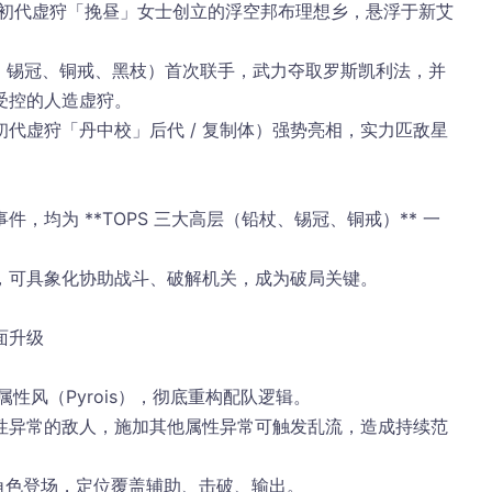
 初代虚狩「挽昼」女士创立的
浮空邦布理想乡
，悬浮于新艾
杖、锡冠、铜戒、黑枝）首次联手，
武力夺取罗斯凯利法
，并
受控的人造虚狩
。
初代虚狩「丹中校」后代 / 复制体）强势亮相，实力匹敌星
，均为 **TOPS 三大高层（铅杖、锡冠、铜戒）** 一
，可具象化协助战斗、破解机关，成为破局关键。
面升级
属性
风（Pyrois）
，彻底重构配队逻辑。
性异常
的敌人，施加其他属性异常可触发
乱流
，造成
持续范
性角色登场，定位覆盖
辅助、击破、输出
。