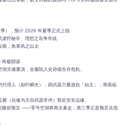
三季）
，预计 2026 年夏季正式上线
初代虚狩秘辛、理想之岛争夺战
反噬，执掌风之以太
 终极阴谋
空洞灾难重演
，全服陷入史诗级生存危机。
的代理人（如叶瞬光），因武器力量源自「始主」，将面临
见雅（自修为主但武器常伴）暂处安全边缘。
沉睡前预言 ——
零号空洞将再次暴走
，第三季正是预言兑现
」