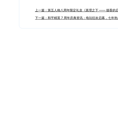
上一篇：第五人格八周年限定礼盒《真理之下 —— 循香的启明
下一篇：和平精英 7 周年庆典资讯：电玩狂欢启幕，七年