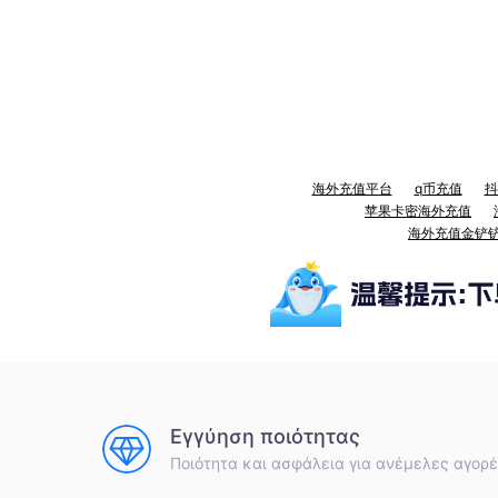
海外充值平台
q币充值
抖
苹果卡密海外充值
海外充值金铲
Εγγύηση ποιότητας
Ποιότητα και ασφάλεια για ανέμελες αγορ