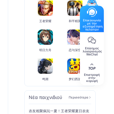
Επικοινωνία
王者荣耀
和平精英
με την
εξυπηρέτηση
πελατών
Επίσημος
明日方舟
恋与深空
λογαριασμός
WeChat
Επιστροφή
στην
鸣潮
梦幻西游
κορυφή
Νέα παιχνιδιού
Περισσότερα
农友相聚疯玩一夏！王者荣耀夏日农友