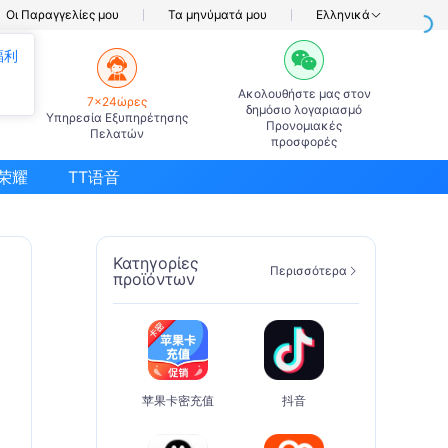
Οι Παραγγελίες μου
Τα μηνύματά μου
Ελληνικά
福利
Ακολουθήστε μας στον
7×24ώρες
δημόσιο λογαριασμό
Υπηρεσία Εξυπηρέτησης
Προνομιακές
Πελατών
προσφορές
荣耀
TT语音
Κατηγορίες
Περισσότερα
προϊόντων
苹果卡密充值
抖音