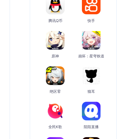
腾讯Q币
快手
原神
崩坏：星穹铁道
绝区零
猫耳
全民K歌
陌陌直播