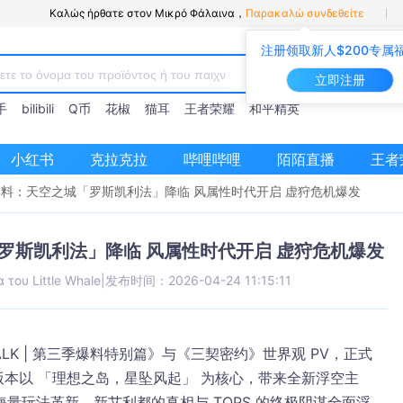
Καλώς ήρθατε στον Μικρό Φάλαινα，
Παρακαλώ συνδεθείτε
注册领取新人$200专属
立即注册
手
bilibili
Q币
花椒
猫耳
王者荣耀
和平精英
小红书
克拉克拉
哔哩哔哩
陌陌直播
王者
料：天空之城「罗斯凯利法」降临 风属性时代开启 虚狩危机爆发
罗斯凯利法」降临 风属性时代开启 虚狩危机爆发
του Little Whale
|
发布时间：2026-04-24 11:15:11
ALK | 第三季爆料特别篇》与《三契密约》世界观 PV，正式
版本以 「理想之岛，星坠风起」 为核心，带来全新浮空主
量玩法革新，新艾利都的真相与 TOPS 的终极阴谋全面浮