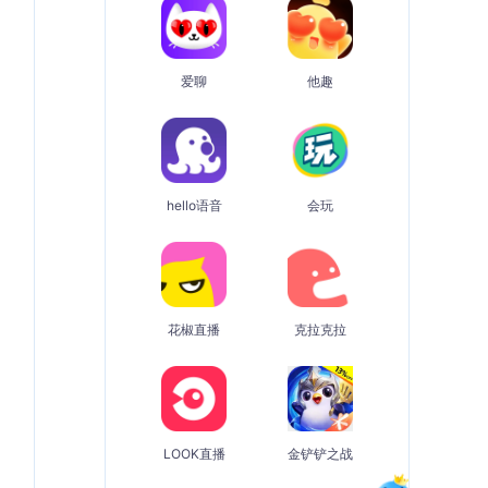
爱聊
他趣
hello语音
会玩
花椒直播
克拉克拉
LOOK直播
金铲铲之战