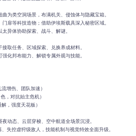
扭曲为
类空洞场景
，布满机关、侵蚀体与隐藏宝箱。
、门扉
等科技造物；借助伊埃斯载具深入秘密区域。
以太异体
协助探索、战斗、解谜。
于
接取任务、区域探索、兑换养成材料
。
可
强化邦布能力、解锁专属外观与技能
。
乱流增伤、团队加速）
角色，对抗始主危机）
通解，强度天花板）
昼夜动态、云层穿梭、空中航道
全场景沉浸。
兵器、失控虚狩级敌人，技能机制与视觉特效全面升级。