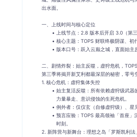
出水面。
一、上线时间与核心定位
上线节点
：
2.8 版本后开启 3.0（第
核心主题
：TOPS 财联终极阴谋、
版本口号
：跃入云巅之城，直面始主
二、剧情炸裂：始主反噬，虚狩危机，TOPS
第三季将揭开新艾利都最深层的秘密，
零号
1. 核心危机：虚狩集体失控
始主复活反噬
：所有依赖虚狩级武器
力量暴走、意识侵蚀
的生死危机。
例外者
：仅仪玄（自修虚狩级）、星
预言应验
：TOPS 最高领袖「首座」
时刻。
2. 新阵营与新舞台：理想之岛「罗斯凯利法