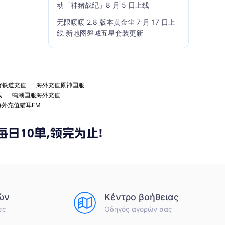
动「神猪战纪」8 月 5 日上线
无限暖暖 2.8 版本黄金尘 7 月 17 日上
线 新地图磐城五星套装更新
穹铁道充值
海外充值原神国服
战
鸣潮国服海外充值
海外充值猫耳FM
ών
Κέντρο βοήθειας
ες
Οδηγός αγορών σας