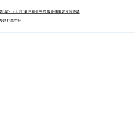
星》：4 月 15 日预售开启 调香师限定皮肤登场
热爱越打越年轻