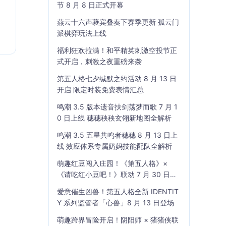
节 8 月 8 日正式开幕
燕云十六声蕤宾叠奏下赛季更新 孤云门
派棋弈玩法上线
福利狂欢拉满！和平精英刺激空投节正
式开启，刺激之夜重磅来袭
第五人格七夕缄默之约活动 8 月 13 日
开启 限定时装免费表情汇总
鸣潮 3.5 版本遗音扶剑荡梦而歌 7 月 1
0 日上线 穗穗秧秧玄翎新地图全解析
鸣潮 3.5 五星共鸣者穗穗 8 月 13 日上
线 效应体系专属奶妈技能配队全解析
萌趣红豆闯入庄园！《第五人格》×
《请吃红小豆吧！》联动 7 月 30 日开
启
爱意催生凶兽！第五人格全新 IDENTIT
Y 系列监管者「心兽」8 月 13 日登场
萌趣跨界冒险开启！阴阳师 × 猪猪侠联