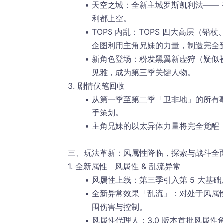
天空之城
：全新主城
罗斯凯利法
——
利都上空。
TOPS 内乱
：TOPS 四大高层（铅
企图利用主角兄妹的力量，制造
完全
新角色登场
：
粉发黑翼新虚狩
（疑似
见雅，成为第三季关键人物。
3. 剧情伏笔回收
从第一季至第二季「卫非地」的所有事件
手策划。
主角兄妹的
以太异体力量
将完全觉醒
三、玩法革新：风属性降临，探索与战斗全
1. 全新属性：风属性 & 乱流异常
风属性上线
：第三季引入第 5 大基础
全新异常效果「乱流」
：对处于
风属
围伤害
与
控制
。
风属性代理人
：3.0 版本首批风属