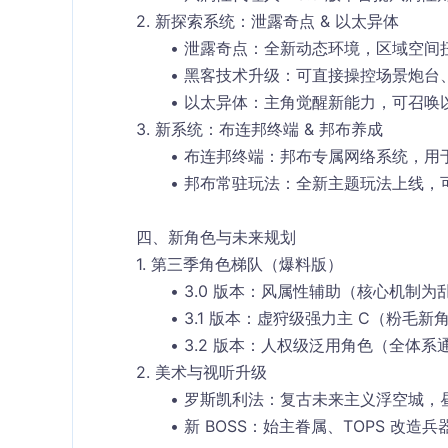
2. 新探索系统：泄露奇点 & 以太异体
泄露奇点
：全新动态环境，区域空间
黑客技术升级
：可直接
操控场景炮台
以太异体
：主角觉醒新能力，可召唤
3. 新系统：布连邦终端 & 邦布养成
布连邦终端
：邦布专属网络系统，用
邦布常驻玩法
：全新主题玩法上线，
四、新角色与未来规划
1. 第三季角色梯队（爆料版）
3.0 版本
：
风属性辅助
（核心机制为
3.1 版本
：
虚狩级强力主 C
（粉毛新
3.2 版本
：
人权级泛用角色
（全体系
2. 美术与视听升级
罗斯凯利法
：复古未来主义浮空城，
新 BOSS
：始主眷属、TOPS 改造