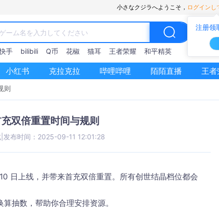
小さなクジラへようこそ，
ログインし
注册领
快手
bilibili
Q币
花椒
猫耳
王者荣耀
和平精英
小红书
克拉克拉
哔哩哔哩
陌陌直播
王者
规则
0 首充双倍重置时间与规则
式
|
发布时间：2025-09-11 12:01:28
9 月 10 日上线，并带来首充双倍重置。所有创世结晶档位都会
换算抽数，帮助你合理安排资源。