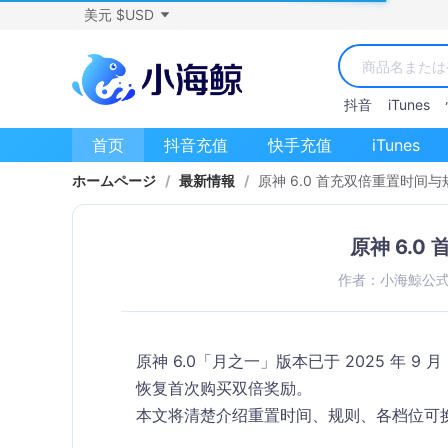
美元 $USD
抖音
iTunes
首页
抖音充值
快手充值
iTunes
ホームページ
/
最新情報
/
原神 6.0 首充双倍重置时间与
原神 6.
作者：小海鯨公
原神 6.0「月之一」版本已于 2025 年 
恢复首次购买双倍奖励。
本文将清楚介绍重置时间、规则、各档位可