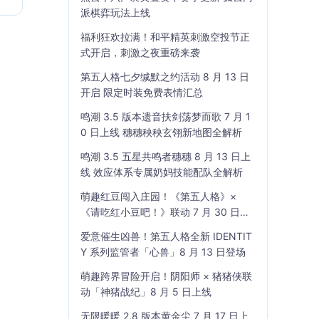
派棋弈玩法上线
福利狂欢拉满！和平精英刺激空投节正
式开启，刺激之夜重磅来袭
第五人格七夕缄默之约活动 8 月 13 日
开启 限定时装免费表情汇总
鸣潮 3.5 版本遗音扶剑荡梦而歌 7 月 1
0 日上线 穗穗秧秧玄翎新地图全解析
鸣潮 3.5 五星共鸣者穗穗 8 月 13 日上
线 效应体系专属奶妈技能配队全解析
萌趣红豆闯入庄园！《第五人格》×
《请吃红小豆吧！》联动 7 月 30 日开
启
爱意催生凶兽！第五人格全新 IDENTIT
Y 系列监管者「心兽」8 月 13 日登场
萌趣跨界冒险开启！阴阳师 × 猪猪侠联
动「神猪战纪」8 月 5 日上线
无限暖暖 2.8 版本黄金尘 7 月 17 日上