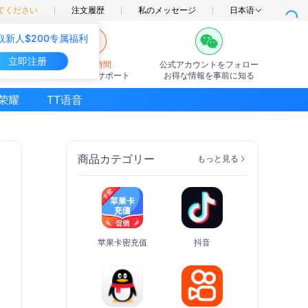
てください
注文履歴
私のメッセージ
日本语
取新人$200专属福利
立即注册
7×24時間
公式アカウントをフォロー
オンラインサポート
お得な情報を事前に知る
荣耀
TT语音
商品カテゴリー
もっと見る
苹果卡密充值
抖音