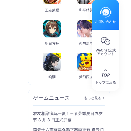
王者荣耀
和平精英
お問い合わせ
明日方舟
恋与深空
WeChat公式
アカウント
鸣潮
梦幻西游
トップに戻る
ゲームニュース
もっと見る
农友相聚疯玩一夏！王者荣耀夏日农友
节 8 月 8 日正式开幕
燕云十六声蕤宾叠奏下赛季更新 孤云门