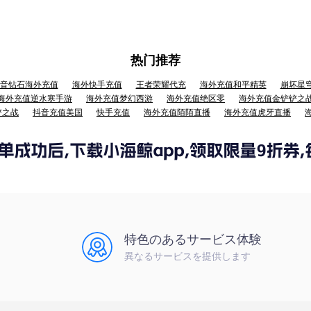
热门推荐
音钻石海外充值
海外快手充值
王者荣耀代充
海外充值和平精英
崩坏星
海外充值逆水寒手游
海外充值梦幻西游
海外充值绝区零
海外充值金铲铲之
铲之战
抖音充值美国
快手充值
海外充值陌陌直播
海外充值虎牙直播
特色のあるサービス体験
異なるサービスを提供します