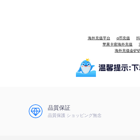
海外充值平台
q币充值
抖
苹果卡密海外充值
海外充值金铲
品質保証
品質保護 ショッピング無念