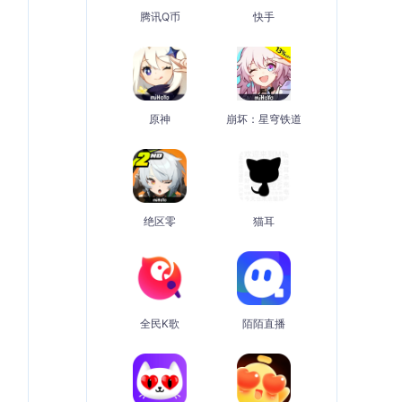
腾讯Q币
快手
原神
崩坏：星穹铁道
绝区零
猫耳
全民K歌
陌陌直播