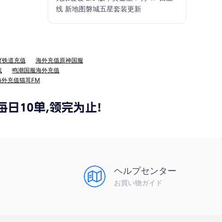
线 新地图磐城五星套装更新
穹铁道充值
海外充值原神国服
战
鸣潮国服海外充值
海外充值猫耳FM
ヘルプセンター
お買い物ガイド