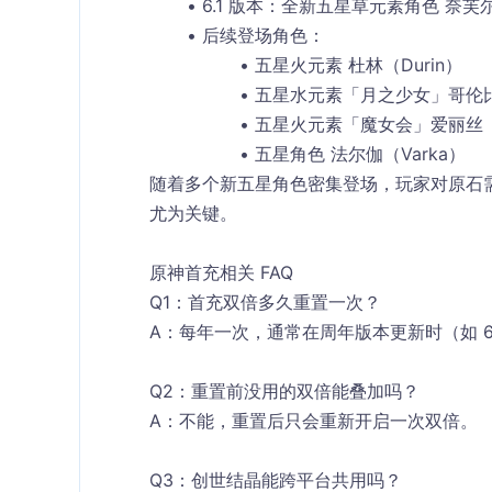
6.1 版本
：全新五星草元素角色 
奈芙尔
后续登场角色：
五星火元素 
杜林（Durin）
五星水元素「月之少女」
哥伦比
五星火元素「魔女会」
爱丽丝（
五星角色 
法尔伽（Varka）
随着多个新五星角色密集登场，玩家对原石
尤为关键。
原神首充相关 FAQ
Q1：首充双倍多久重置一次？
A：每年一次，通常在周年版本更新时（如 6.0、5
Q2：重置前没用的双倍能叠加吗？
A：不能，重置后只会重新开启一次双倍。
Q3：创世结晶能跨平台共用吗？