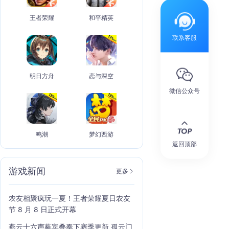
王者荣耀
和平精英
联系客服
明日方舟
恋与深空
微信公众号
鸣潮
梦幻西游
返回顶部
游戏新闻
更多
农友相聚疯玩一夏！王者荣耀夏日农友
节 8 月 8 日正式开幕
燕云十六声蕤宾叠奏下赛季更新 孤云门