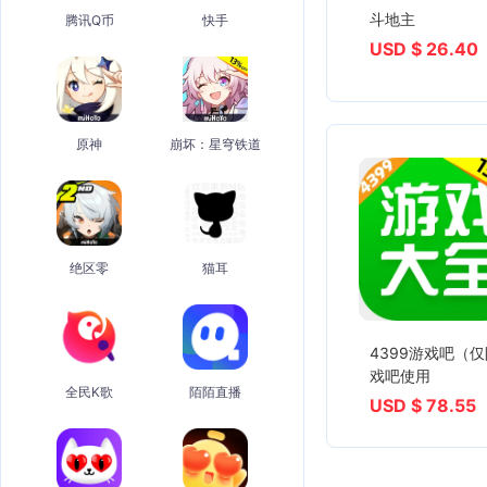
斗地主
腾讯Q币
快手
USD $ 26.40
原神
崩坏：星穹铁道
绝区零
猫耳
4399游戏吧（
戏吧使用
全民K歌
陌陌直播
USD $ 78.55