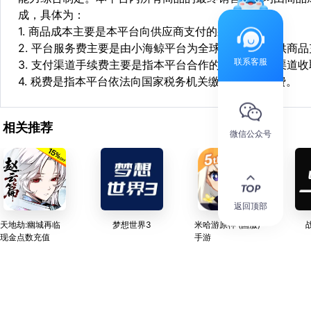
成，具体为：
1. 商品成本主要是本平台向供应商支付的采购成本；
2. 平台服务费主要是由小海鲸平台为全球华人用户提供商
联系客服
3. 支付渠道手续费主要是指本平台合作的第三方支付渠道
4. 税费是指本平台依法向国家税务机关缴纳的各项税费。
相关推荐
微信公众号
返回顶部
天地劫:幽城再临
梦想世界3
米哈游原神 (国服)
现金点数充值
手游