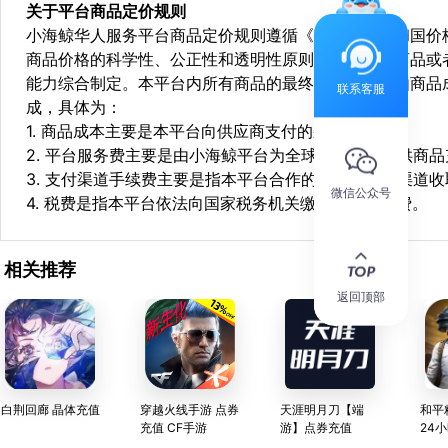
关于平台商品定价规则
小海鲸华人服务平台商品定价规则遵循《中华人民共和国价
商品价格的科学性、公正性和透明性原则，依据相关商品或
能力综合制定。本平台内所有商品的最终销售价格均由商品
联系客服
成，具体为：
1. 商品成本主要是本平台向供应商支付的采购成本；
2. 平台服务费主要是由小海鲸平台为全球华人用户提供商
3. 支付渠道手续费主要是指本平台合作的第三方支付渠道
微信公众号
4. 税费是指本平台依法向国家税务机关缴纳的各项税费。
相关推荐
返回顶部
白荆回廊 晶体充值
穿越火线手游 点券
天涯明月刀【端
和平
充值 CF手游
游】点券充值
24
充 