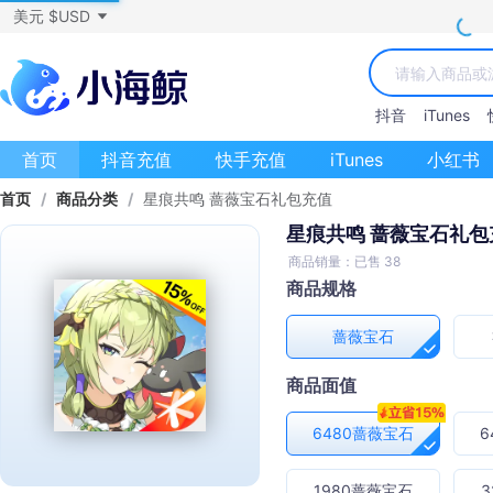
美元 $USD
抖音
iTunes
首页
抖音充值
快手充值
iTunes
小红书
首页
/
商品分类
/
星痕共鸣 蔷薇宝石礼包充值
星痕共鸣 蔷薇宝石礼包
商品销量：已售 38
商品规格
蔷薇宝石
商品面值
6480蔷薇宝石
6
1980蔷薇宝石
3