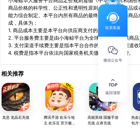
小海鲸华人服务平台商品定价规则遵循《中华人民共和国价
商品价格的科学性、公正性和透明性原则，依据相关商品或
能力综合制定。本平台内所有商品的最终销售价格均由商品
成，具体为：
联系客服
1. 商品成本主要是本平台向供应商支付的采购成本；
2. 平台服务费主要是由小海鲸平台为全球华人用户提供商
3. 支付渠道手续费主要是指本平台合作的第三方支付渠道
4. 税费是指本平台依法向国家税务机关缴纳的各项税费。
微信公众号
相关推荐
返回顶部
龙息 龙晶石充值
腾讯手游 欢乐斗地
高能英雄 国服手游
热血
主 欢乐豆 官方极
充值 点券充值
包月
速充值 24小时在
线服务