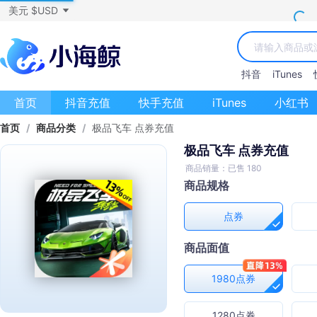
美元 $USD
抖音
iTunes
首页
抖音充值
快手充值
iTunes
小红书
首页
/
商品分类
/
极品飞车 点券充值
极品飞车 点券充值
商品销量：已售 180
商品规格
点券
商品面值
1980点券
1280点券