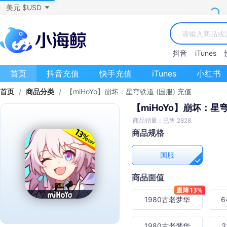
美元 $USD
抖音
iTunes
首页
抖音充值
快手充值
iTunes
小红书
首页
/
商品分类
/
【miHoYo】崩坏：星穹铁道 (国服) 充值
【miHoYo】崩坏：星穹
商品销量：已售 2828
商品规格
国服
商品面值
1980古老梦华
6
1980古老梦华
3