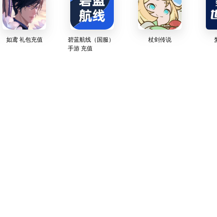
如鸢 礼包充值
碧蓝航线（国服）
杖剑传说
手游 充值