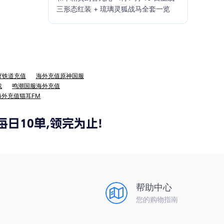
三形态红装 + 琉璃灵狐战马全套一览
穹铁道充值
海外充值原神国服
战
鸣潮国服海外充值
海外充值猫耳FM
帮助中心
您的购物指南