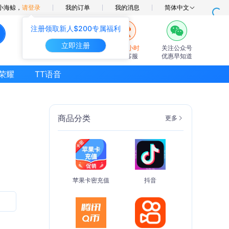
小海鲸，
请登录
我的订单
我的消息
简体中文
注册领取新人$200专属福利
立即注册
7×24小时
关注公众号
在线客服
优惠早知道
荣耀
TT语音
商品分类
更多
苹果卡密充值
抖音