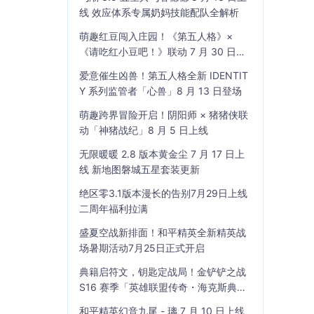
线 效应体系专属奶妈技能配队全解析
萌趣红豆闯入庄园！《第五人格》×
《请吃红小豆吧！》联动 7 月 30 日开
启
爱意催生凶兽！第五人格全新 IDENTIT
Y 系列监管者「心兽」8 月 13 日登场
萌趣跨界冒险开启！阴阳师 × 猪猪侠联
动「神猪战纪」8 月 5 日上线
无限暖暖 2.8 版本黄金尘 7 月 17 日上
线 新地图磐城五星套装更新
绝区零3.1版本漫长的告别7月29日上线
二周年福利拉满
盛夏空战新排面！和平精英全新精英战
场暑期活动7月25日正式开启
典籍启符文，钥匙定战局！金铲铲之战
S16 赛季「英雄联盟传奇・海克斯典
籍」7 月 23 日上线
和平精英幻音九尾 - 璃 7 月 10 日上线