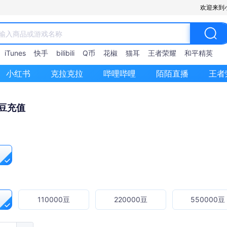
欢迎来到
iTunes
快手
bilibili
Q币
花椒
猫耳
王者荣耀
和平精英
小红书
克拉克拉
哔哩哔哩
陌陌直播
王者
齐豆充值
110000豆
220000豆
550000豆