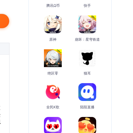
腾讯Q币
快手
原神
崩坏：星穹铁道
绝区零
猫耳
定
全民K歌
陌陌直播
受
组