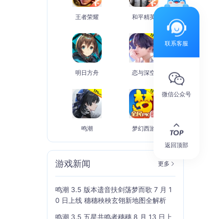
王者荣耀
和平精英
联系客服
明日方舟
恋与深空
微信公众号
鸣潮
梦幻西游
返回顶部
游戏新闻
更多
鸣潮 3.5 版本遗音扶剑荡梦而歌 7 月 1
0 日上线 穗穗秧秧玄翎新地图全解析
鸣潮 3.5 五星共鸣者穗穗 8 月 13 日上