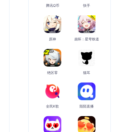
腾讯Q币
快手
原神
崩坏：星穹铁道
绝区零
猫耳
全民K歌
陌陌直播