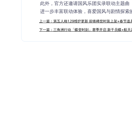
此外，官方还邀请国风乐团实录联动主题曲
进一步丰富联动体验，喜爱国风与剧情探索
上一篇：第五人格1.29维护更新 前锋稀世时装上架+春节道
下一篇：三角洲行动「蝶变时刻」赛季开启 新干员蝶+航天基