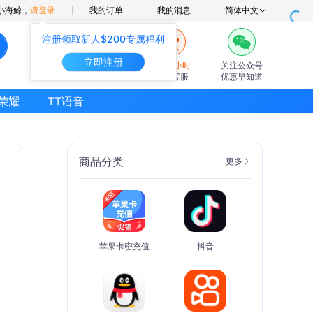
小海鲸，
请登录
我的订单
我的消息
简体中文
注册领取新人$200专属福利
立即注册
7×24小时
关注公众号
在线客服
优惠早知道
荣耀
TT语音
商品分类
更多
苹果卡密充值
抖音