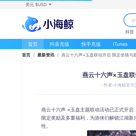
美元 $USD
抖音
首页
抖音充值
快手充值
iTunes
首页
/
最新资讯
/
燕云十六声×玉盘联动开启 限定坐骑与
燕云十六声×玉盘联
作者:小海鲸官方
|
燕云十六声 ×玉盘主题联动活动已正式开启
限定奖励及多重福利，为游侠们解锁江湖新
性。