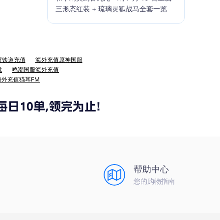
三形态红装 + 琉璃灵狐战马全套一览
穹铁道充值
海外充值原神国服
战
鸣潮国服海外充值
海外充值猫耳FM
帮助中心
您的购物指南