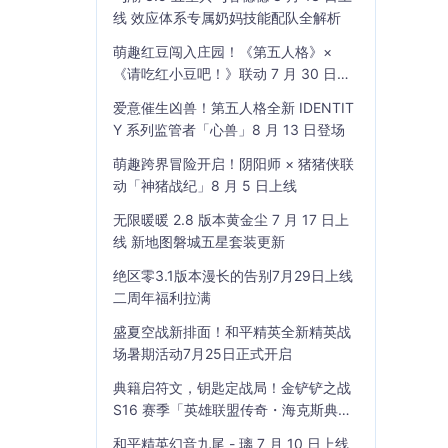
线 效应体系专属奶妈技能配队全解析
萌趣红豆闯入庄园！《第五人格》×
《请吃红小豆吧！》联动 7 月 30 日开
启
爱意催生凶兽！第五人格全新 IDENTIT
Y 系列监管者「心兽」8 月 13 日登场
萌趣跨界冒险开启！阴阳师 × 猪猪侠联
动「神猪战纪」8 月 5 日上线
无限暖暖 2.8 版本黄金尘 7 月 17 日上
线 新地图磐城五星套装更新
绝区零3.1版本漫长的告别7月29日上线
二周年福利拉满
盛夏空战新排面！和平精英全新精英战
场暑期活动7月25日正式开启
典籍启符文，钥匙定战局！金铲铲之战
S16 赛季「英雄联盟传奇・海克斯典
籍」7 月 23 日上线
和平精英幻音九尾 - 璃 7 月 10 日上线