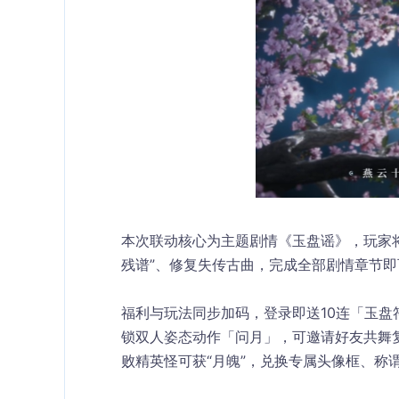
本次联动核心为主题剧情《玉盘谣》，玩家
残谱”、修复失传古曲，完成全部剧情章节
福利与玩法同步加码，登录即送10连「玉
锁双人姿态动作「问月」，可邀请好友共舞复
败精英怪可获“月魄”，兑换专属头像框、称