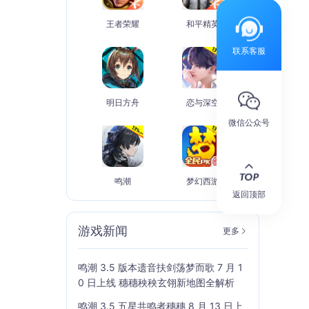
王者荣耀
和平精英
联系客服
明日方舟
恋与深空
微信公众号
鸣潮
梦幻西游
返回顶部
游戏新闻
更多
鸣潮 3.5 版本遗音扶剑荡梦而歌 7 月 1
0 日上线 穗穗秧秧玄翎新地图全解析
鸣潮 3.5 五星共鸣者穗穗 8 月 13 日上