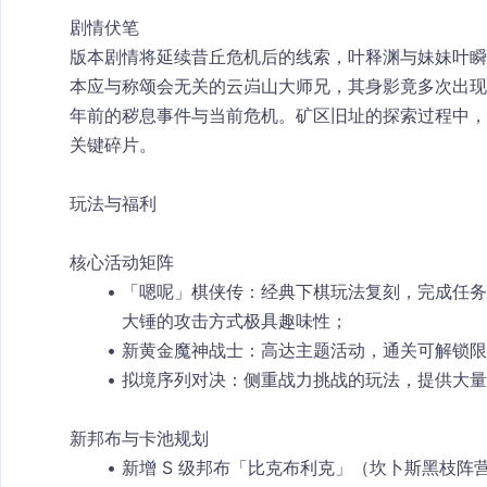
剧情伏笔
版本剧情将延续昔丘危机后的线索，叶释渊与妹妹叶瞬
本应与称颂会无关的云岿山大师兄，其身影竟多次出现
年前的秽息事件与当前危机。矿区旧址的探索过程中，
关键碎片。​
玩法与福利
核心活动矩阵​
「嗯呢」棋侠传
：经典下棋玩法复刻，完成任务
大锤的攻击方式极具趣味性；​
新黄金魔神战士
：高达主题活动，通关可解锁限定
拟境序列对决
：侧重战力挑战的玩法，提供大量
新邦布与卡池规划​
新增 S 级邦布「比克布利克」（坎卜斯黑枝