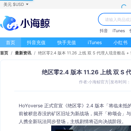
美元 $USD
抖音
iTunes
首页
抖音充值
快手充值
iTunes
小红书
首页
/
最新资讯
/
绝区零2.4 版本 11.26 上线 双 S 代理人琉音般岳 
绝区零2.4 版本 11.26 上线 双
作者:小海鲸官方
|
发布时间：202
HoYoverse 正式官宣《绝区零》2.4 版本「将临未抵
前被秽息吞没的矿区旧址为新战场，揭开「称颂会」与
人携全新玩法同步登场，主线剧情将迈向决战阶段。​