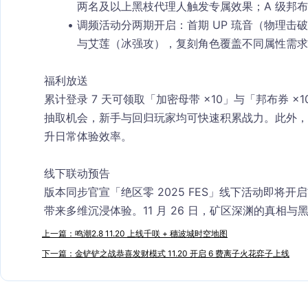
两名及以上黑枝代理人触发专属效果；A 级邦布
调频活动分两期开启：首期 UP 琉音（物理击破
与艾莲（冰强攻），复刻角色覆盖不同属性需求
福利放送​
累计登录 7 天可领取「加密母带 ×10」与「邦布券 ×1
抽取机会，新手与回归玩家均可快速积累战力。此外，
升日常体验效率。​
线下联动预告​
版本同步官宣「绝区零 2025 FES」线下活动即将
带来多维沉浸体验。11 月 26 日，矿区深渊的真相
上一篇：鸣潮2.8 11.20 上线千咲 + 穗波城时空地图
下一篇：金铲铲之战恭喜发财模式 11.20 开启 6 费离子火花弈子上线