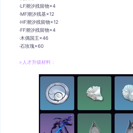
·
LF潮汐残留物×4
·
MF潮汐残基×12
·
HF潮汐残留物×12
·
FF潮汐残留物×4
·
木偶国王×46
·
石玫瑰×60
>
人才升级材料：