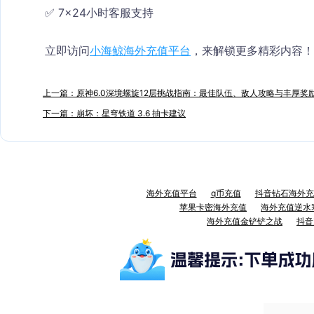
✅ 7×24小时客服支持
立即访问
小海鲸海外充值平台
，来解锁更多精彩内容！
上一篇：原神6.0深境螺旋12层挑战指南：最佳队伍、敌人攻略与丰厚奖
下一篇：崩坏：星穹铁道 3.6 抽卡建议
海外充值平台
q币充值
抖音钻石海外充
苹果卡密海外充值
海外充值逆水
海外充值金铲铲之战
抖音