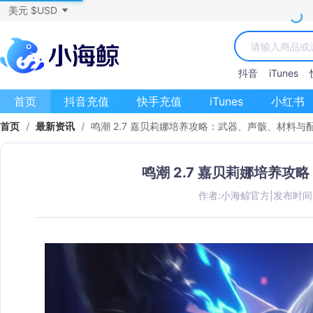
美元 $USD
抖音
iTunes
首页
抖音充值
快手充值
iTunes
小红书
首页
/
最新资讯
/
鸣潮 2.7 嘉贝莉娜培养攻略：武器、声骸、材料与
鸣潮 2.7 嘉贝莉娜培养
作者:小海鲸官方
|
发布时间：2