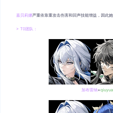
嘉贝莉娜
严重依靠
重攻击伤害
和
回声技能增益
，因此她
> T0团队：
加布雷纳
+
qiuyu