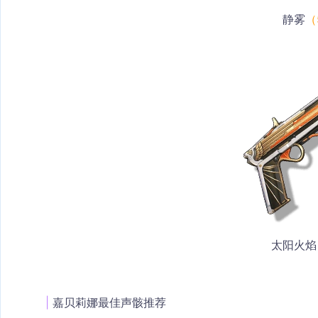
静雾
（
太阳火焰
| 
嘉贝莉娜最佳声骸推荐