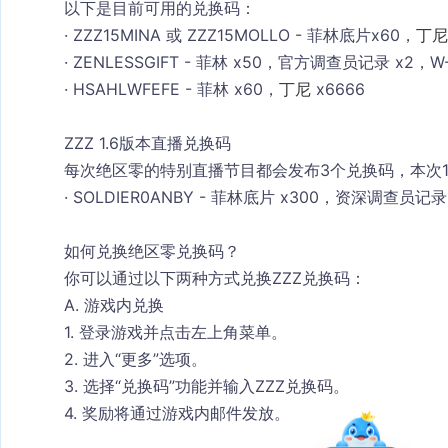
以下是目前可用的兑换码：
· 
ZZZ15MINA 或 ZZZ15MOLLO
 - 菲林底片x60，
丁尼
· 
ZENLESSGIFT
 - 菲林 x50，官方调查员记录 x2，
· 
HSAHLWFEFE
 - 菲林 x60，
丁尼
 x6666
ZZZ 1.6版本直播兑换码
每次绝区零的特别直播节目都会发布
3个兑换码
，本次
· 
SOLDIER0ANBY
 - 菲林底片 x300，资深调查员记录
如何兑换
绝区零
兑换码？
你可以通过以下两种方式兑换ZZZ兑换码：
A. 游戏内兑换
1. 登录游戏并点击左上角菜单。
2. 进入“更多”选项。
3. 选择“兑换码”功能并输入ZZZ兑换码。
4. 奖励将通过游戏内邮件发放。