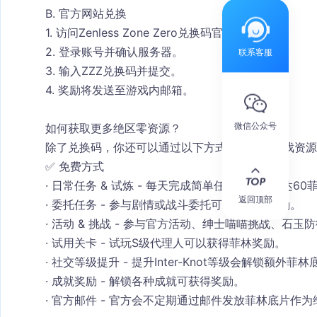
B. 官方网站兑换
1. 访问Zenless Zone Zero兑换码官网。
2. 登录账号并确认服务器。
联系客服
3. 输入ZZZ兑换码并提交。
4. 奖励将发送至游戏内邮箱。
微信公众号
如何获取更多
绝区零
资源？
除了兑换码，你还可以通过以下方式获取更多游戏资源
✅ 免费方式
· 
日常任务 & 试炼
 - 每天完成简单任务可获取
高达60
返回顶部
· 
委托任务
 - 参与剧情或战斗委托可获得额外奖励。
· 
活动 & 挑战
 - 参与官方活动、绅士喵喵挑战、石玉
· 
试用关卡
 - 试玩S级代理人可以获得菲林奖励。
· 
社交等级提升
 - 提升Inter-Knot等级会解锁额外菲
· 
成就奖励
 - 解锁各种成就可获得奖励。
· 
官方邮件
 - 官方会不定期通过邮件发放菲林底片作