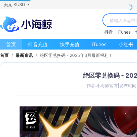
美元 $USD
抖音
iTunes
首页
抖音充值
快手充值
iTunes
小红书
首页
/
最新资讯
/
绝区零兑换码 - 2025年3月最新福利！
绝区零兑换码 - 2
作者:小海鲸官方
|
发布时间：2