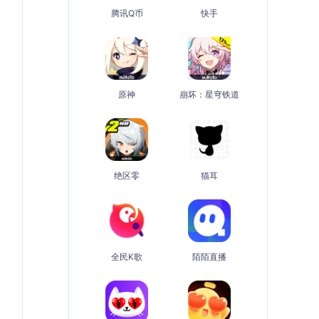
腾讯Q币
快手
原神
崩坏：星穹铁道
绝区零
猫耳
全民K歌
陌陌直播