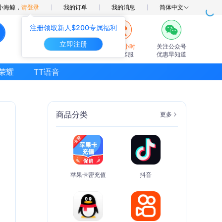
小海鲸，
请登录
我的订单
我的消息
简体中文
注册领取新人$200专属福利
立即注册
7×24小时
关注公众号
在线客服
优惠早知道
荣耀
TT语音
商品分类
更多
苹果卡密充值
抖音