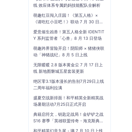
线 效应体系专属奶妈技能配队全解析
萌趣红豆闯入庄园！《第五人格》×
《请吃红小豆吧！》联动 7 月 30 日开
启
爱意催生凶兽！第五人格全新 IDENTIT
Y 系列监管者「心兽」8 月 13 日登场
萌趣跨界冒险开启！阴阳师 × 猪猪侠联
动「神猪战纪」8 月 5 日上线
无限暖暖 2.8 版本黄金尘 7 月 17 日上
线 新地图磐城五星套装更新
绝区零3.1版本漫长的告别7月29日上线
二周年福利拉满
盛夏空战新排面！和平精英全新精英战
场暑期活动7月25日正式开启
典籍启符文，钥匙定战局！金铲铲之战
S16 赛季「英雄联盟传奇・海克斯典
籍」7 月 23 日上线
和平精英幻音九尾 - 璃 7 月 10 日上线