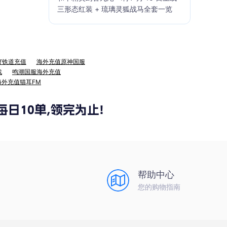
三形态红装 + 琉璃灵狐战马全套一览
穹铁道充值
海外充值原神国服
战
鸣潮国服海外充值
海外充值猫耳FM
帮助中心
您的购物指南