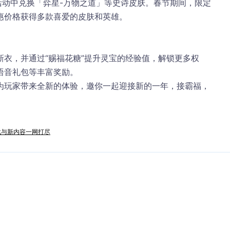
活动中兑换「弈星-万物之道」等史诗皮肤。春节期间，限定
惠价格获得多款喜爱的皮肤和英雄。
衣，并通过“赐福花糖”提升灵宝的经验值，解锁更多权
语音礼包等丰富奖励。
为玩家带来全新的体验，邀你一起迎接新的一年，接霸福，
化与新内容一网打尽