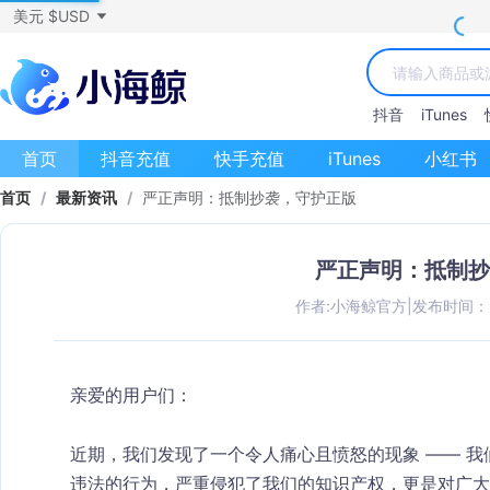
美元 $USD
抖音
iTunes
首页
抖音充值
快手充值
iTunes
小红书
首页
/
最新资讯
/
严正声明：抵制抄袭，守护正版
严正声明：抵制抄
作者:小海鲸官方
|
发布时间：202
亲爱的用户们：
近期，我们发现了一个令人痛心且愤怒的现象 —— 
违法的行为，严重侵犯了我们的知识产权，更是对广大