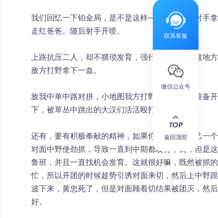
我们回忆一下铂金局，是不是这样——辅助协助射手拿
走红爸爸。随后射手开喷。
联系客服
上路抗压二人，却不猥琐发育，强行出塔收兵，被地方
敌方打野拿下一血。
微信公众号
敌我中单中路对拼，小地图我方打野在龙坑附近准备开
下，被草丛中跳出的大汉们活活殴打致死。
还有，要有积极奉献的精神，如果你觉得牺牲自己一个
返回顶部
对面中野使劲抓，导致一直到中期都发育不良，但是这
鲁班，并且一直找机会发育。这就很好嘛，既然被抓的
忙，所以开团的时候趁势引诱对面来切，然后上中野跟
波下来，黄忠死了，但是对面顾着切结果被团灭，然后
好。