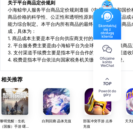
关于平台商品定价规则
小海鲸华人服务平台商品定价规则遵循《中华人民共和国价
商品价格的科学性、公正性和透明性原则，依据相关商品或
能力综合制定。本平台内所有商品的最终销售价格均由商品
Skontaktuj
się z
成，具体为：
obsługą
klienta
1. 商品成本主要是本平台向供应商支付的采购成本；
2. 平台服务费主要是由小海鲸平台为全球华人用户提供商
3. 支付渠道手续费主要是指本平台合作的第三方支付渠道
Oficjalne
4. 税费是指本平台依法向国家税务机关缴纳的各项税费。
konto
WeChat
相关推荐
Powrót do
góry
黎明觉醒：生机
白荆回廊 晶体充值
部落冲突手游 点券
天天
（国服）手游 曙光
充值
币充值