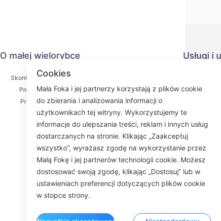
O małej wielorybce
Usługi i
Cookies
Skontaktuj się z nami
Polityka pr
Mała Foka i jej partnerzy korzystają z plików cookie
Proces wysyłki
Metoda pł
do zbierania i analizowania informacji o
Proces zwrotu
Umowa us
użytkownikach tej witryny. Wykorzystujemy te
O nas
KY
informacje do ulepszania treści, reklam i innych usług
dostarczanych na stronie. Klikając „Zaakceptuj
wszystko”, wyrażasz zgodę na wykorzystanie przez
Małą Fokę i jej partnerów technologii cookie. Możesz
Fac
dostosować swoją zgodę, klikając „Dostosuj” lub w
ustawieniach preferencji dotyczących plików cookie
ROOM 23
w stopce strony.