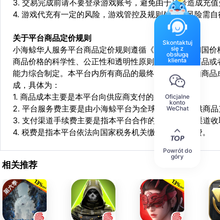
3. 交易完成前请不要登录游戏账号，避免由于顶号造成充
4. 游戏代充有一定的风险，游戏管控及规则处罚等风险需自
关于平台商品定价规则
Skontaktuj
się z
小海鲸华人服务平台商品定价规则遵循《中华人民共和国价
obsługą
klienta
商品价格的科学性、公正性和透明性原则，依据相关商品或
能力综合制定。本平台内所有商品的最终销售价格均由商品
成，具体为：
1. 商品成本主要是本平台向供应商支付的采购成本；
Oficjalne
konto
2. 平台服务费主要是由小海鲸平台为全球华人用户提供商
WeChat
3. 支付渠道手续费主要是指本平台合作的第三方支付渠道
4. 税费是指本平台依法向国家税务机关缴纳的各项税费。
Powrót do
góry
相关推荐