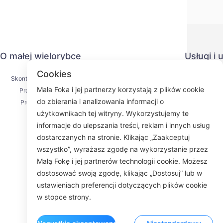
O małej wielorybce
Usługi i
Cookies
Skontaktuj się z nami
Polityka pr
Mała Foka i jej partnerzy korzystają z plików cookie
Proces wysyłki
Metoda pł
do zbierania i analizowania informacji o
Proces zwrotu
Umowa us
użytkownikach tej witryny. Wykorzystujemy te
O nas
KY
informacje do ulepszania treści, reklam i innych usług
dostarczanych na stronie. Klikając „Zaakceptuj
wszystko”, wyrażasz zgodę na wykorzystanie przez
Małą Fokę i jej partnerów technologii cookie. Możesz
Fac
dostosować swoją zgodę, klikając „Dostosuj” lub w
ustawieniach preferencji dotyczących plików cookie
ROOM 23
w stopce strony.