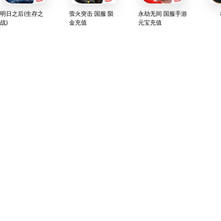
明日之后(生存之
萤火突击 国服 陨
永劫无间 国服手游
战)
金充值
元宝充值