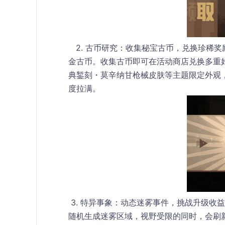
   2. 古币研究：收集秘宝古币，兑换珍稀奖
金古币
。收集古币即可在活动商店兑换多重
典錾刻・莫辛纳甘枪械皮肤等主题限定外观
度拉满。
 3. 特异事象：动态迷雾事件，挑战升级收
随机生成迷雾区域，视野受限的同时，会刷