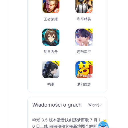
王者荣耀
和平精英
明日方舟
恋与深空
鸣潮
梦幻西游
Wiadomości o grach
Więcej
鸣潮 3.5 版本遗音扶剑荡梦而歌 7 月 1
0 日上线 穗穗秧秧玄翎新地图全解析