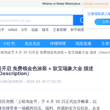
Witamy w Małej Wielorybce，
Zaloguj się proszę
注册领取新人$
立即
快手
bilibili
Q币
花椒
猫耳
王者荣耀
和平精英
小红书
克拉克拉
哔哩哔哩
陌陌直播
王者
淘金节 4 月 30 日开启 免费领金色涂装 + 驮宝瑞象大金 描述（Descrip
 日开启 免费领金色涂装 + 驮宝瑞象大金 描述
escription）
rólik
|
发布时间：2026-04-29 17:20:30
突围「上暗淘金节」于 4 月 30 日正式拉开帷幕，以
体先锋带来一场横跨玩法、福利、外观的全方位狂欢。从全