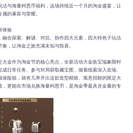
玩法与海量柯恩币福利，这场持续近一个月的淘金盛宴，让
专属的暴富与荣耀。
新体验
，融合探索、解谜、对抗、协作四大元素，四大特色子玩法
节奏，让淘金之旅充满未知与惊喜。
定大金
作为淘金节的核心亮点，全新活动大金
驮宝瑞象
限时
完成日常任务、参与对局获取藏宝图，循着线索深入农场、
掘保险箱，就有几率开出这款造型精致、寓意招财的限定大
值，更能在市场兑换海量柯恩币，是淘金季最具含金量的专