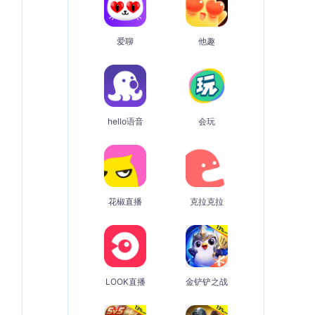
爱聊
他趣
hello语音
会玩
花椒直播
克拉克拉
LOOK直播
金铲铲之战