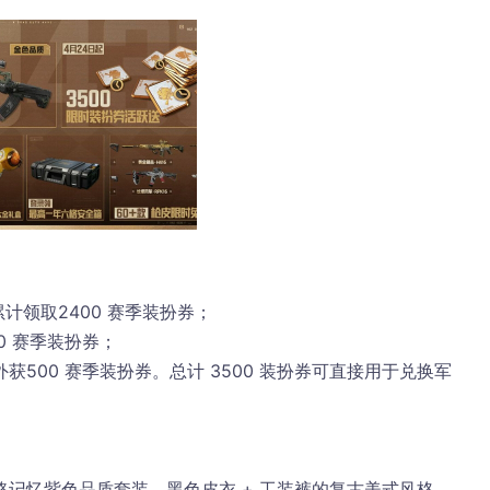
累计领取
2400 赛季装扮券
；
00 赛季装扮券
；
外获
500 赛季装扮券
。总计 3500 装扮券可直接用于兑换军
。
路记忆紫色品质套装
，黑色皮衣 + 工装裤的复古美式风格，