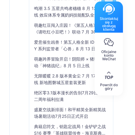
鸣潮 3.5 五星共鸣者穗穗 8 月 13 日上
线 效应体系专属奶妈技能配队全解析
Skontaktuj
się z
萌趣红豆闯入庄园！《第五人格》×
obsługą
klienta
《请吃红小豆吧！》联动 7 月 30 日开
启
爱意催生凶兽！第五人格全新 IDENTIT
Y 系列监管者「心兽」8 月 13 日登场
Oficjalne
konto
萌趣跨界冒险开启！阴阳师 × 猪猪侠联
WeChat
动「神猪战纪」8 月 5 日上线
无限暖暖 2.8 版本黄金尘 7 月 17 日上
线 新地图磐城五星套装更新
Powrót do
góry
绝区零3.1版本漫长的告别7月29日上线
二周年福利拉满
盛夏空战新排面！和平精英全新精英战
场暑期活动7月25日正式开启
典籍启符文，钥匙定战局！金铲铲之战
S16 赛季「英雄联盟传奇・海克斯典