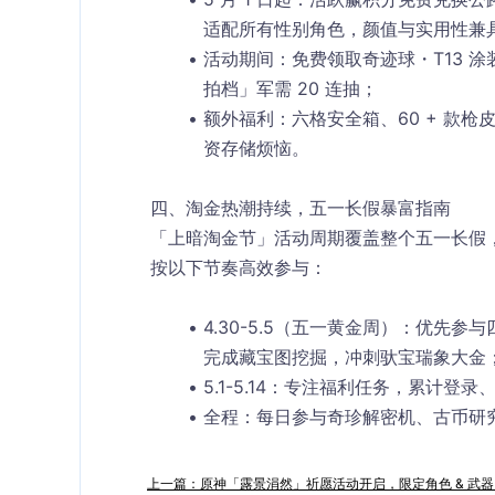
适配所有性别角色，颜值与实用性兼
活动期间：免费领取
奇迹球・T13 
拍档」军需 20 连抽；
额外福利：六格安全箱、60 + 款枪
资存储烦恼。
四、淘金热潮持续，五一长假暴富指南
「上暗淘金节」活动周期覆盖整个五一长假，4
按以下节奏高效参与：
4.30-5.5（五一黄金周）
：优先参与
完成藏宝图挖掘，冲刺驮宝瑞象大金
5.1-5.14
：专注福利任务，累计登录、邀
全程
：每日参与奇珍解密机、古币研
上一篇：原神「露景涓然」祈愿活动开启，限定角色 & 武