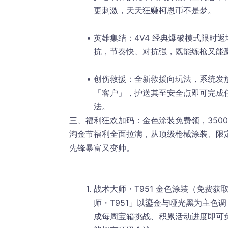
更刺激，天天狂赚柯恩币不是梦。
英雄集结
：4V4 经典爆破模式限时
抗，节奏快、对抗强，既能练枪又能
创伤救援
：全新救援向玩法，系统发
「客户」，护送其至安全点即可完成
法。
三、福利狂欢加码：金色涂装免费领，3500
淘金节福利全面拉满，从顶级枪械涂装、限
先锋暴富又变帅。
战术大师・T951 金色涂装（免费获
师・T951」以鎏金与哑光黑为主色
成每周宝箱挑战、积累活动进度即可