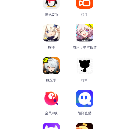
腾讯Q币
快手
原神
崩坏：星穹铁道
绝区零
猫耳
全民K歌
陌陌直播