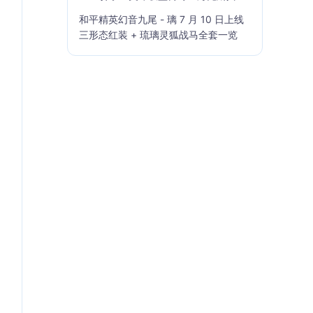
籍」7 月 23 日上线
和平精英幻音九尾 - 璃 7 月 10 日上线
三形态红装 + 琉璃灵狐战马全套一览