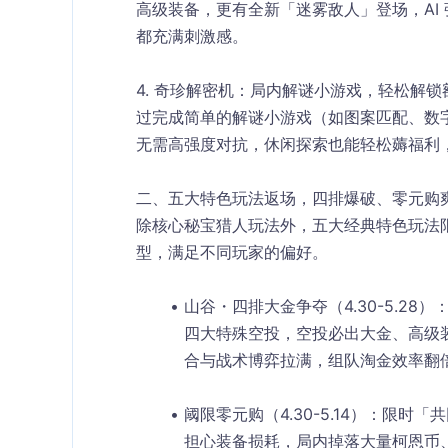
高级装备，更有全新「迷雾敌人」登场，AI
都充满刺激感。
4. 奇珍解密机：局内解谜小游戏，轻松解锁
过完成简单的解谜小游戏（如图案匹配、数
无需高强度对抗，休闲探索也能轻松薅福利
二、五大特色玩法返场，四排爆破、零元购
除核心秘宝猎人玩法外，五大经典特色玩法
型，满足不同玩家的偏好。
山谷・四排大金争夺（4.30-5.28）
四大特殊空投
，空投必出大金、高级
合与战术博弈拉满，组队淘金效率翻
阈限零元购（4.30-5.14）
：限时「共
担心装备损耗，局内掉落大量柯恩币