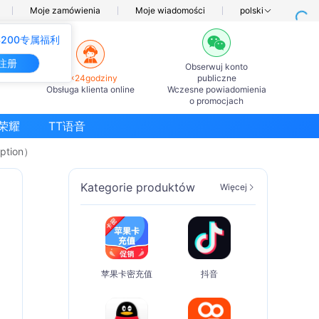
Moje zamówienia
Moje wiadomości
polski
200专属福利
注册
Obserwuj konto
7×24godziny
publiczne
Obsługa klienta online
Wczesne powiadomienia
o promocjach
荣耀
TT语音
tion）
Kategorie produktów
Więcej
苹果卡密充值
抖音