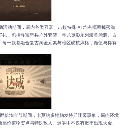
励
活动期间，局内各类容器、击败特殊 AI 均有概率掉落
淘
好礼，包括寻宝奇兵户外套装、寻龙觅影系列装备涂装、古
，每一款都融合复古淘金元素与暗区硬核风格，颜值与稀有
益翻倍
淘金节期间，卡莫纳多地触发
特异迷雾事象
，局内环境
新高价值物资点与特殊敌人。迷雾中不仅有概率出现大金、