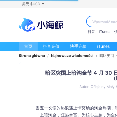
美元 $USD
抖音
iTunes
首页
抖音充值
快手充值
iTunes
Strona główna
/
Najnowsze wiadomości
/
暗区突围上暗
暗区突围上暗淘金节 4 月 30
（D
Autor: Oficjalny Mały K
当五一长假的热浪遇上卡莫纳的淘金热潮，暗区
「上暗淘金，狂热暴富」为核心主题，为全