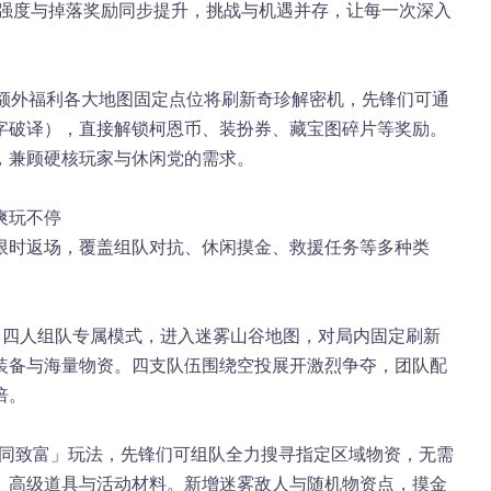
 强度与掉落奖励同步提升，挑战与机遇并存，让每一次深入
额外福利
各大地图固定点位将刷新
奇珍解密机
，先锋们可通
字破译），直接解锁柯恩币、装扮券、藏宝图碎片等奖励。
，兼顾硬核玩家与休闲党的需求。
爽玩不停
限时返场，覆盖组队对抗、休闲摸金、救援任务等多种类
：四人组队专属模式，进入迷雾山谷地图，对局内固定刷新
装备与海量物资。四支队伍围绕空投展开激烈争夺，团队配
倍。
同致富」玩法，先锋们可组队全力搜寻指定区域物资，无需
、高级道具与活动材料。新增迷雾敌人与随机物资点，摸金