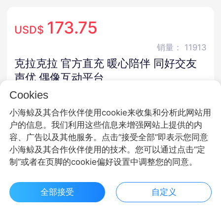
173.75
USD$
销量： 11913
克拉克拉 官方直充 暖心陪伴 同好交友
声优 偶像互动平台
Cookies
极速发货
安全保障
24h营业
小海鲸及其合作伙伴使用cookie来收集和分析此网站用
商品规格
户的信息。我们利用这些信息来增强网站上提供的内
容、广告以及其他服务。点击“接受全部”即表示您同意
红豆
会员
小海鲸及其合作伙伴使用的技术。您可以通过点击“定
制”或者在页脚的cookie偏好设置中调整您的同意。
商品面额
51800红豆
9800红豆
99800红豆
全部接受
自定义
$ 173.75立即购买
客服
收藏
9800红豆
51800红豆
99800红豆