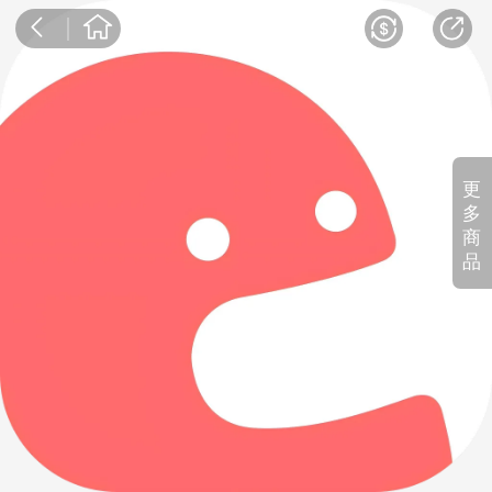
更
多
商
品