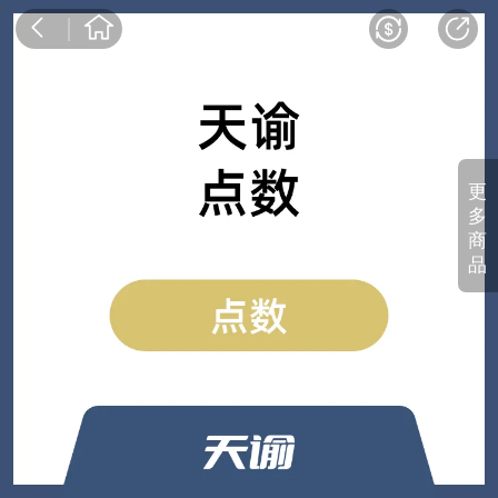
更
多
商
品