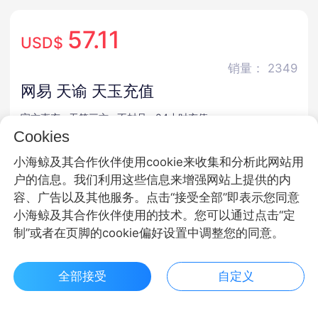
57.11
USD$
销量： 2349
网易 天谕 天玉充值
官方直充 · 无第三方 · 不封号 · 24小时充值
Cookies
商品规格
小海鲸及其合作伙伴使用cookie来收集和分析此网站用
户的信息。我们利用这些信息来增强网站上提供的内
天玉
容、广告以及其他服务。点击“接受全部”即表示您同意
小海鲸及其合作伙伴使用的技术。您可以通过点击“定
商品面额
制”或者在页脚的cookie偏好设置中调整您的同意。
300天玉直充
980天玉直充
1980天玉直充
全部接受
自定义
3280天玉直充
$ 57.11立即购买
客服
收藏