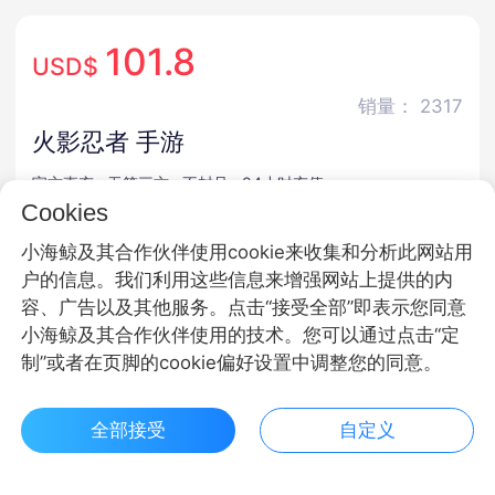
101.8
USD$
销量： 2317
火影忍者 手游
官方直充 · 无第三方 · 不封号 · 24小时充值
Cookies
商品规格
小海鲸及其合作伙伴使用cookie来收集和分析此网站用
户的信息。我们利用这些信息来增强网站上提供的内
金币
点券
超影服务
容、广告以及其他服务。点击“接受全部”即表示您同意
小海鲸及其合作伙伴使用的技术。您可以通过点击“定
商品面额
制”或者在页脚的cookie偏好设置中调整您的同意。
6480金币
500金币
980金币
全部接受
自定义
1680金币
3280金币
6480金币
$ 101.80立即购买
客服
收藏