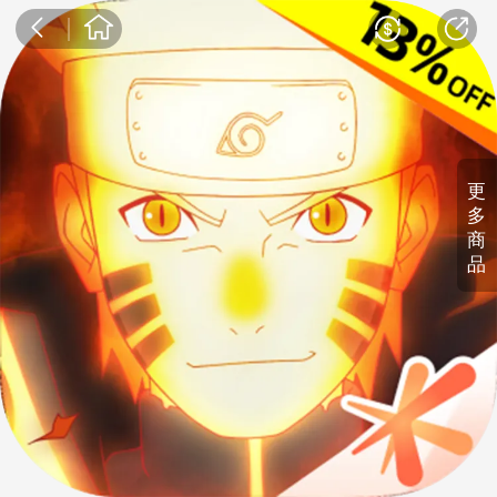
更
多
商
品