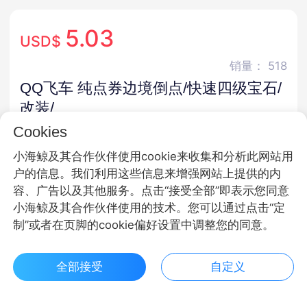
5.03
USD$
销量： 518
QQ飞车 纯点券边境倒点/快速四级宝石/
改装/
Cookies
官方直充 · 无第三方 · 不封号 · 24小时充值
小海鲸及其合作伙伴使用cookie来收集和分析此网站用
商品规格
户的信息。我们利用这些信息来增强网站上提供的内
容、广告以及其他服务。点击“接受全部”即表示您同意
苹果Q区/V区
安卓Q区/V区
小海鲸及其合作伙伴使用的技术。您可以通过点击“定
制”或者在页脚的cookie偏好设置中调整您的同意。
商品面额
300钻石
680钻石
1280普钻
全部接受
自定义
$ 5.03立即购买
客服
收藏
1980钻
3280钻石
6480钻石