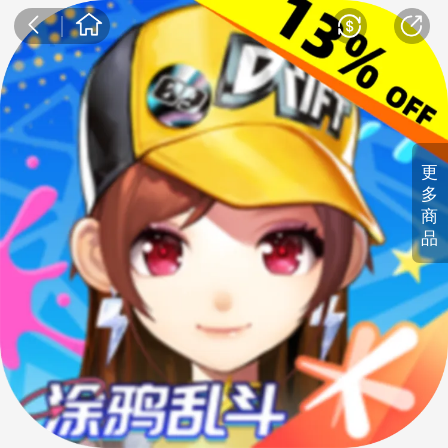
更
多
商
品