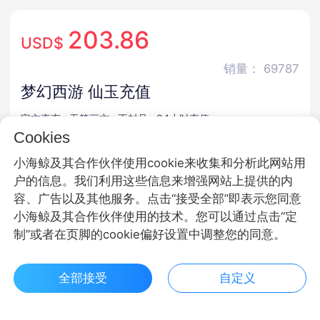
203.86
USD$
销量： 69787
梦幻西游 仙玉充值
官方直充 · 无第三方 · 不封号 · 24小时充值
Cookies
商品规格
小海鲸及其合作伙伴使用cookie来收集和分析此网站用
户的信息。我们利用这些信息来增强网站上提供的内
仙玉
容、广告以及其他服务。点击“接受全部”即表示您同意
小海鲸及其合作伙伴使用的技术。您可以通过点击“定
商品面额
制”或者在页脚的cookie偏好设置中调整您的同意。
6480仙玉
12980仙玉
300仙玉
全部接受
自定义
500仙玉
980仙玉
1980仙玉
$ 203.86立即购买
客服
收藏