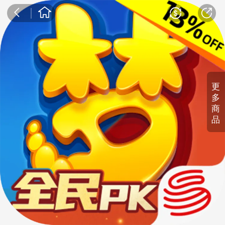
更
多
商
品