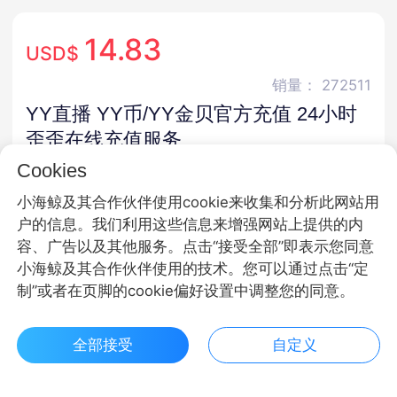
14.83
USD$
销量： 272511
YY直播 YY币/YY金贝官方充值 24小时
歪歪在线充值服务
Cookies
官方直充 · 30天保价 · 极速发货 · 24小时充值
小海鲸及其合作伙伴使用cookie来收集和分析此网站用
商品规格
户的信息。我们利用这些信息来增强网站上提供的内
容、广告以及其他服务。点击“接受全部”即表示您同意
YY币
小海鲸及其合作伙伴使用的技术。您可以通过点击“定
制”或者在页脚的cookie偏好设置中调整您的同意。
商品面额
100YY币
300YY币
500YY币
全部接受
自定义
$ 14.83立即购买
客服
收藏
100YY币
300YY币
500YY币