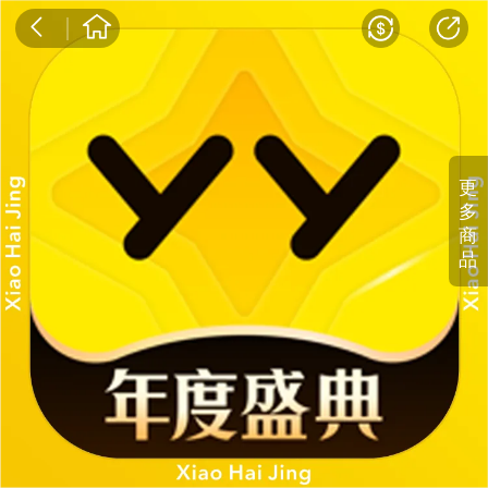
更
多
商
品