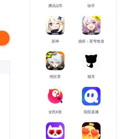
腾讯Q币
快手
原神
崩坏：星穹铁道
绝区零
猫耳
全民K歌
陌陌直播