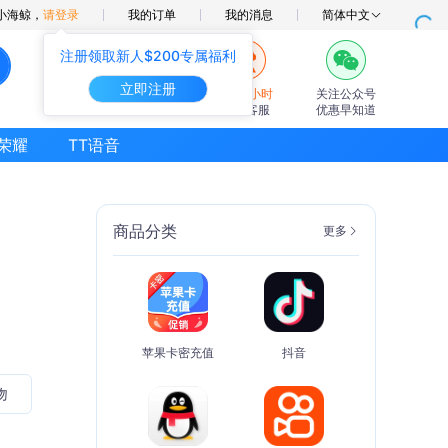
小海鲸，
请登录
我的订单
我的消息
简体中文
注册领取新人$200专属福利
立即注册
7×24小时
关注公众号
在线客服
优惠早知道
荣耀
TT语音
商品分类
更多
苹果卡密充值
抖音
吻