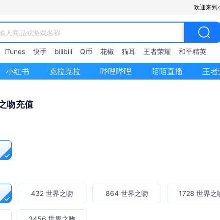
欢迎来到
iTunes
快手
bilibili
Q币
花椒
猫耳
王者荣耀
和平精英
小红书
克拉克拉
哔哩哔哩
陌陌直播
王者
界之吻充值
432 世界之吻
864 世界之吻
1728 世界之
吻
3456 世界之吻