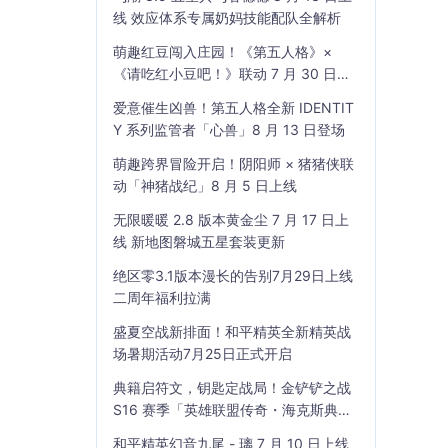
线 效应体系专属奶妈技能配队全解析
萌趣红豆闯入庄园！《第五人格》×
《请吃红小豆吧！》联动 7 月 30 日开
启
爱意催生凶兽！第五人格全新 IDENTIT
Y 系列监管者「心兽」8 月 13 日登场
萌趣跨界冒险开启！阴阳师 × 猪猪侠联
动「神猪战纪」8 月 5 日上线
无限暖暖 2.8 版本黄金尘 7 月 17 日上
线 新地图磐城五星套装更新
绝区零3.1版本漫长的告别7月29日上线
二周年福利拉满
盛夏空战新排面！和平精英全新精英战
场暑期活动7月25日正式开启
典籍启符文，钥匙定战局！金铲铲之战
S16 赛季「英雄联盟传奇・海克斯典
籍」7 月 23 日上线
和平精英幻音九尾 - 璃 7 月 10 日上线