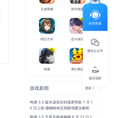
定
王者荣耀
和平精英
受
组
联系客服
明日方舟
恋与深空
微信公众号
鸣潮
梦幻西游
返回顶部
游戏新闻
更多
鸣潮 3.5 版本遗音扶剑荡梦而歌 7 月 1
0 日上线 穗穗秧秧玄翎新地图全解析
鸣潮 3.5 五星共鸣者穗穗 8 月 13 日上