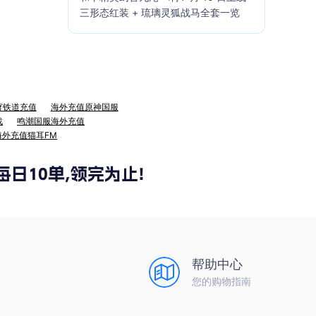
三形态红装 + 琉璃灵狐战马全套一览
穹铁道充值
海外充值原神国服
战
鸣潮国服海外充值
海外充值猫耳FM
帮助中心
您的购物指南