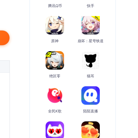
腾讯Q币
快手
原神
崩坏：星穹铁道
绝区零
猫耳
全民K歌
陌陌直播