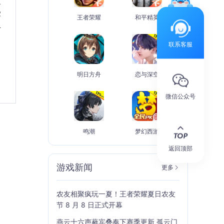
定
受
王者荣耀
和平精英
组
联系客服
明日方舟
恋与深空
微信公众号
鸣潮
梦幻西游
返回顶部
游戏新闻
更多
农友相聚疯玩一夏！王者荣耀夏日农友
节 8 月 8 日正式开幕
燕云十六声蕤宾叠奏下赛季更新 孤云门