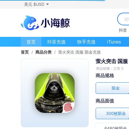
美元 $USD
抖音
首页
抖音充值
快手充值
iTunes
首页
/
商品分类
/
萤火突击 国服 陨金充值
萤火突击 国服
商品销量：已售 5
商品规格
陨金
商品面值
300枚陨金
6480枚陨金