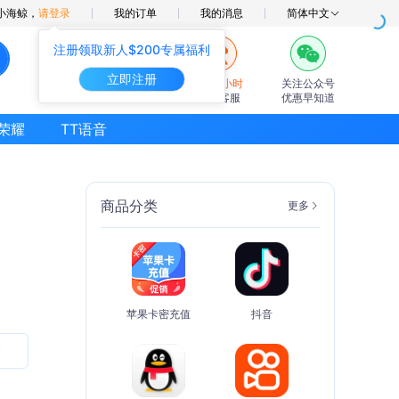
小海鲸，
请登录
我的订单
我的消息
简体中文
注册领取新人$200专属福利
立即注册
7×24小时
关注公众号
在线客服
优惠早知道
荣耀
TT语音
商品分类
更多
苹果卡密充值
抖音
金