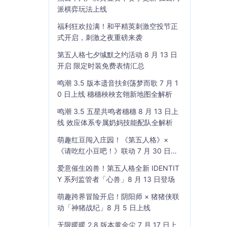
派棋弈玩法上线
福利狂欢拉满！和平精英刺激空投节正
式开启，刺激之夜重磅来袭
第五人格七夕缄默之约活动 8 月 13 日
开启 限定时装免费表情汇总
鸣潮 3.5 版本遗音扶剑荡梦而歌 7 月 1
0 日上线 穗穗秧秧玄翎新地图全解析
鸣潮 3.5 五星共鸣者穗穗 8 月 13 日上
线 效应体系专属奶妈技能配队全解析
萌趣红豆闯入庄园！《第五人格》×
《请吃红小豆吧！》联动 7 月 30 日开
启
爱意催生凶兽！第五人格全新 IDENTIT
Y 系列监管者「心兽」8 月 13 日登场
萌趣跨界冒险开启！阴阳师 × 猪猪侠联
动「神猪战纪」8 月 5 日上线
无限暖暖 2.8 版本黄金尘 7 月 17 日上