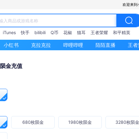
欢迎来到
iTunes
快手
bilibili
Q币
花椒
猫耳
王者荣耀
和平精英
小红书
克拉克拉
哔哩哔哩
陌陌直播
王者
 陨金充值
680枚陨金
1980枚陨金
3280枚陨