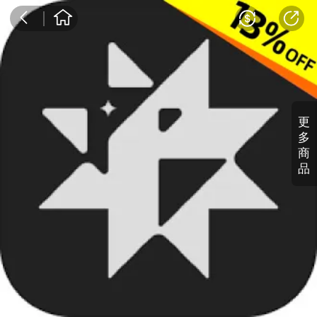
更
多
商
品