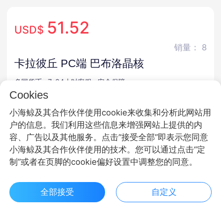
51.52
USD$
销量： 8
卡拉彼丘 PC端 巴布洛晶核
多国货币
7*24小时客服
安全保障
Cookies
商品规格
小海鲸及其合作伙伴使用cookie来收集和分析此网站用
户的信息。我们利用这些信息来增强网站上提供的内
巴布洛晶核
容、广告以及其他服务。点击“接受全部”即表示您同意
小海鲸及其合作伙伴使用的技术。您可以通过点击“定
商品面额
制”或者在页脚的cookie偏好设置中调整您的同意。
3280巴布洛晶核
6480巴布洛晶核
300巴布洛晶核
全部接受
自定义
980巴布洛晶核
1980巴布洛晶核
3280巴布洛晶核
$ 51.52立即购买
客服
收藏