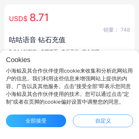
8.71
USD$
销量： 748
咕咕语音 钻石充值
7*24小时客服
多国货币
售后无忧
安全保障
Cookies
商品规格
小海鲸及其合作伙伴使用cookie来收集和分析此网站用
户的信息。我们利用这些信息来增强网站上提供的内
钻石
容、广告以及其他服务。点击“接受全部”即表示您同意
小海鲸及其合作伙伴使用的技术。您可以通过点击“定
商品面额
制”或者在页脚的cookie偏好设置中调整您的同意。
500钻
1000钻
2000钻
全部接受
自定义
5000钻
10000钻
20000钻
$ 8.71立即购买
客服
收藏