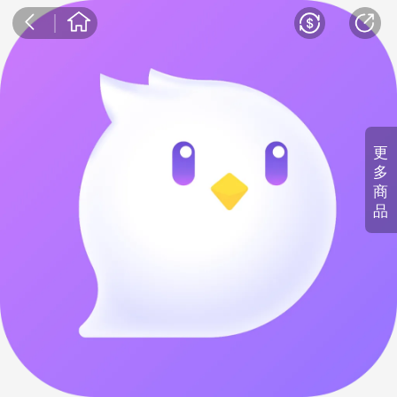
更
多
商
品