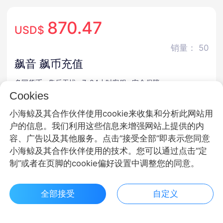
870.47
USD$
销量： 50
飙音 飙币充值
多国货币
售后无忧
7*24小时客服
安全保障
Cookies
商品规格
小海鲸及其合作伙伴使用cookie来收集和分析此网站用
户的信息。我们利用这些信息来增强网站上提供的内
飚币
容、广告以及其他服务。点击“接受全部”即表示您同意
小海鲸及其合作伙伴使用的技术。您可以通过点击“定
商品面额
制”或者在页脚的cookie偏好设置中调整您的同意。
300000飙币
980000飙币
2980000飙币
全部接受
自定义
5180000飙币
10000000飙币
50000000飙币
$ 870.47立即购买
客服
收藏