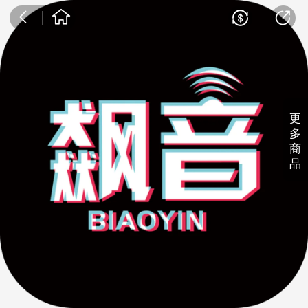
更
多
商
品