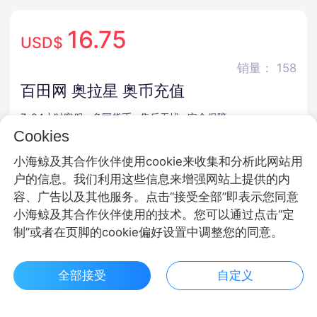
16.75
USD$
销量： 158
百田网 奥拉星 奥币充值
7*24小时客服
多国货币
售后无忧
安全保障
Cookies
商品规格
小海鲸及其合作伙伴使用cookie来收集和分析此网站用
户的信息。我们利用这些信息来增强网站上提供的内
奥币
容、广告以及其他服务。点击“接受全部”即表示您同意
小海鲸及其合作伙伴使用的技术。您可以通过点击“定
商品面额
制”或者在页脚的cookie偏好设置中调整您的同意。
30奥币
50奥币
100奥币
全部接受
自定义
120奥币
$ 16.75立即购买
客服
收藏