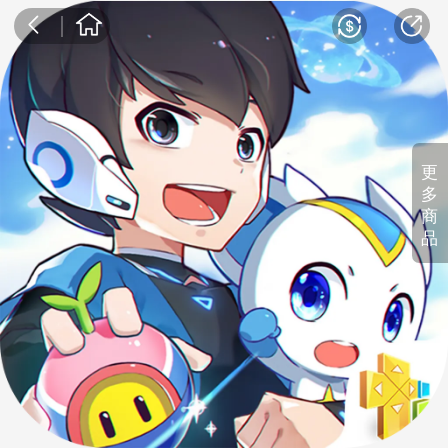
更
多
商
品