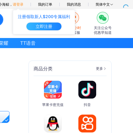
小海鲸，
请登录
我的订单
我的消息
简体中文
注册领取新人$200专属福利
立即注册
7×24小时
关注公众号
在线客服
优惠早知道
荣耀
TT语音
商品分类
更多
苹果卡密充值
抖音