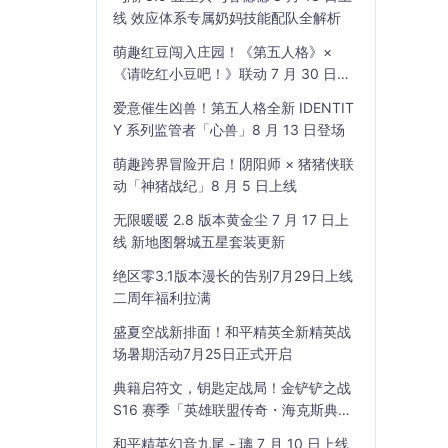
线 效应体系专属奶妈技能配队全解析
萌趣红豆闯入庄园！《第五人格》×
《请吃红小豆吧！》联动 7 月 30 日开
启
爱意催生凶兽！第五人格全新 IDENTIT
Y 系列监管者「心兽」8 月 13 日登场
萌趣跨界冒险开启！阴阳师 × 猪猪侠联
动「神猪战纪」8 月 5 日上线
无限暖暖 2.8 版本黄金尘 7 月 17 日上
线 新地图磐城五星套装更新
绝区零3.1版本漫长的告别7月29日上线
二周年福利拉满
盛夏空战新排面！和平精英全新精英战
场暑期活动7月25日正式开启
典籍启符文，钥匙定战局！金铲铲之战
S16 赛季「英雄联盟传奇・海克斯典
籍」7 月 23 日上线
和平精英幻音九尾 - 璃 7 月 10 日上线