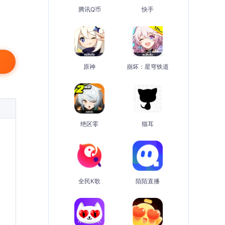
腾讯Q币
快手
原神
崩坏：星穹铁道
绝区零
猫耳
全民K歌
陌陌直播