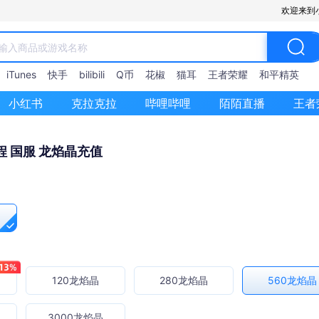
欢迎来到
iTunes
快手
bilibili
Q币
花椒
猫耳
王者荣耀
和平精英
小红书
克拉克拉
哔哩哔哩
陌陌直播
王者
 国服 龙焰晶充值
120龙焰晶
280龙焰晶
560龙焰晶
3000龙焰晶