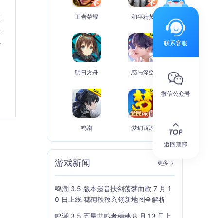
定
王者荣耀
和平精英
受
组
联系客服
明日方舟
恋与深空
微信公众号
鸣潮
梦幻西游
返回顶部
游戏新闻
更多
鸣潮 3.5 版本遗音扶剑荡梦而歌 7 月 1
0 日上线 穗穗秧秧玄翎新地图全解析
鸣潮 3.5 五星共鸣者穗穗 8 月 13 日上