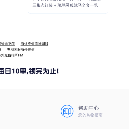
三形态红装 + 琉璃灵狐战马全套一览
穹铁道充值
海外充值原神国服
战
鸣潮国服海外充值
海外充值猫耳FM
帮助中心
您的购物指南