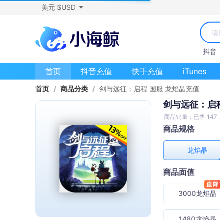
美元 $USD
抖音
首页
抖音充值
快手充值
iTunes
首页
/
商品分类
/
剑与远征：启程 国服 龙焰晶充值
剑与远征：启程
商品销量：已售 147
商品规格
龙焰晶
商品面值
3000龙焰晶
1480龙焰晶