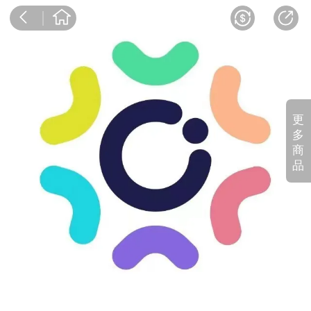
更
多
商
品