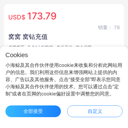
173.79
USD$
销量： 78
窝窝 窝钻充值
多国货币
7*24小时客服
售后无忧
安全保障
Cookies
商品规格
小海鲸及其合作伙伴使用cookie来收集和分析此网站用
户的信息。我们利用这些信息来增强网站上提供的内
窝钻
容、广告以及其他服务。点击“接受全部”即表示您同意
小海鲸及其合作伙伴使用的技术。您可以通过点击“定
商品面额
制”或者在页脚的cookie偏好设置中调整您的同意。
300窝钻
500窝钻
1080窝钻
全部接受
自定义
2880窝钻
4880窝钻
9980窝钻
$ 173.79立即购买
客服
收藏