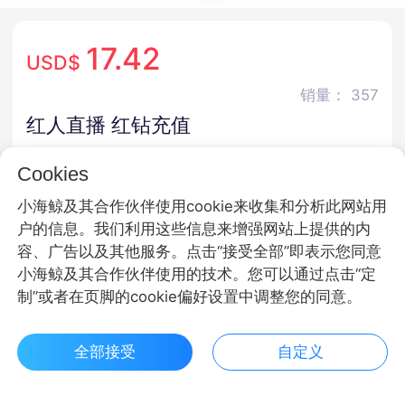
17.42
USD$
销量： 357
红人直播 红钻充值
7*24小时客服
多国货币
安全保障
Cookies
小海鲸及其合作伙伴使用cookie来收集和分析此网站用
商品规格
户的信息。我们利用这些信息来增强网站上提供的内
红钻
容、广告以及其他服务。点击“接受全部”即表示您同意
小海鲸及其合作伙伴使用的技术。您可以通过点击“定
商品面额
制”或者在页脚的cookie偏好设置中调整您的同意。
10000红钻
50000红钻
10000红钻
全部接受
自定义
$ 17.42立即购买
50000红钻
100000红钻
10000红钻
客服
收藏