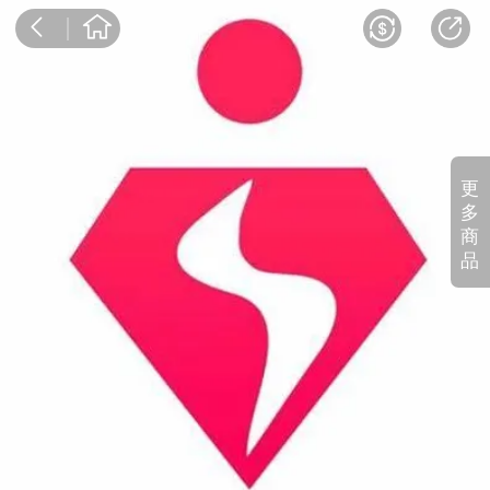
更
多
商
品