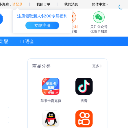
小海鲸，
请登录
我的订单
我的消息
简体中文
注册领取新人$200专属福利
立即注册
7×24小时
关注公众号
在线客服
优惠早知道
荣耀
TT语音
商品分类
更多
苹果卡密充值
抖音
石