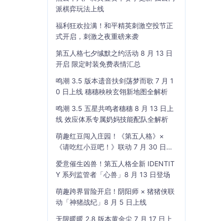
派棋弈玩法上线
福利狂欢拉满！和平精英刺激空投节正
式开启，刺激之夜重磅来袭
第五人格七夕缄默之约活动 8 月 13 日
开启 限定时装免费表情汇总
鸣潮 3.5 版本遗音扶剑荡梦而歌 7 月 1
0 日上线 穗穗秧秧玄翎新地图全解析
鸣潮 3.5 五星共鸣者穗穗 8 月 13 日上
线 效应体系专属奶妈技能配队全解析
萌趣红豆闯入庄园！《第五人格》×
《请吃红小豆吧！》联动 7 月 30 日开
启
爱意催生凶兽！第五人格全新 IDENTIT
Y 系列监管者「心兽」8 月 13 日登场
萌趣跨界冒险开启！阴阳师 × 猪猪侠联
动「神猪战纪」8 月 5 日上线
无限暖暖 2.8 版本黄金尘 7 月 17 日上