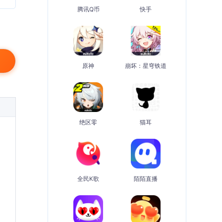
腾讯Q币
快手
原神
崩坏：星穹铁道
绝区零
猫耳
全民K歌
陌陌直播