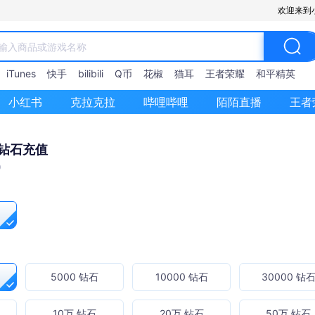
欢迎来到
iTunes
快手
bilibili
Q币
花椒
猫耳
王者荣耀
和平精英
小红书
克拉克拉
哔哩哔哩
陌陌直播
王者
 钻石充值
0
5000 钻石
10000 钻石
30000 钻
10万 钻石
20万 钻石
50万 钻石