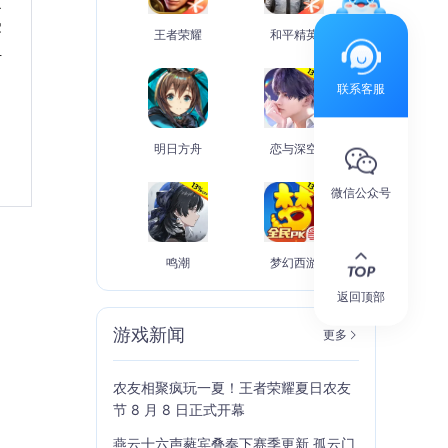
定
受
王者荣耀
和平精英
组
联系客服
明日方舟
恋与深空
微信公众号
鸣潮
梦幻西游
返回顶部
游戏新闻
更多
农友相聚疯玩一夏！王者荣耀夏日农友
节 8 月 8 日正式开幕
燕云十六声蕤宾叠奏下赛季更新 孤云门