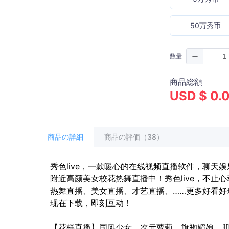
50万秀币
数量
商品総額
USD $ 0.
商品の詳細
商品の評価（38）
秀色live，一款暖心的在线视频直播软件，聊天
附近高颜美女校花热舞直播中！秀色live，不止心
热舞直播、美女直播、才艺直播、……更多好看好玩
现在下载，即刻互动！
【花样直播】国风少女、次元萝莉、旗袍媚娘、