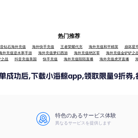
热门推荐
音钻石海外充值
海外快手充值
王者荣耀代充
海外充值和平精英
崩坏星
海外充值逆水寒手游
海外充值梦幻西游
海外充值绝区零
海外充值金铲铲之
铲之战
抖音充值美国
快手充值
海外充值陌陌直播
海外充值虎牙直播
特色のあるサービス体験
異なるサービスを提供します