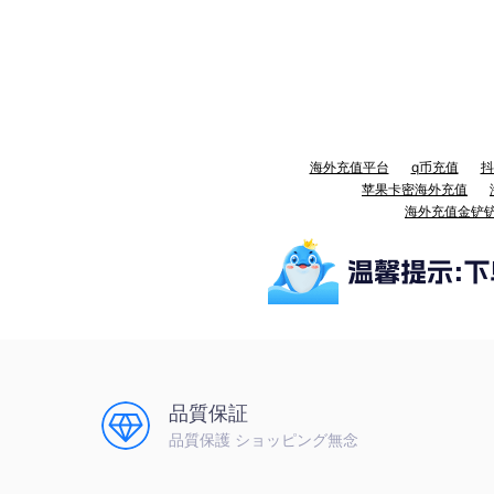
海外充值平台
q币充值
抖
苹果卡密海外充值
海外充值金铲
品質保証
品質保護 ショッピング無念