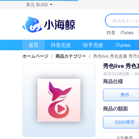
美元 $USD
抖音
iTunes
首页
抖音充值
快手充值
iTunes
ホームページ
/
商品カテゴリー
/
秀色live 秀色直播 秀
秀色live 秀
販売済み商品数： 66
商品仕様
秀币
商品の額面
5000秀币
5万秀币