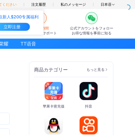
てください
注文履歴
私のメッセージ
日本语
取新人$200专属福利
立即注册
7×24時間
公式アカウントをフォロー
オンラインサポート
お得な情報を事前に知る
荣耀
TT语音
商品カテゴリー
もっと見る
苹果卡密充值
抖音