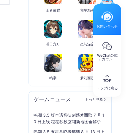
王者荣耀
和平精英
お問い合わせ
明日方舟
恋与深空
WeChat公式
アカウント
鸣潮
梦幻西游
トップに戻る
ゲームニュース
もっと見る
鸣潮 3.5 版本遗音扶剑荡梦而歌 7 月 1
0 日上线 穗穗秧秧玄翎新地图全解析
鸣潮 3.5 五星共鸣者穗穗 8 月 13 日上