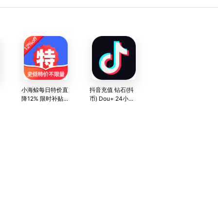
小海鲸每日特价直
抖音充值 钻石(抖
降12% 限时补贴
币) Dou+ 24小时
不限数量
直充