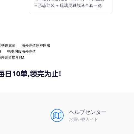
三形态红装 + 琉璃灵狐战马全套一览
穹铁道充值
海外充值原神国服
战
鸣潮国服海外充值
海外充值猫耳FM
ヘルプセンター
お買い物ガイド