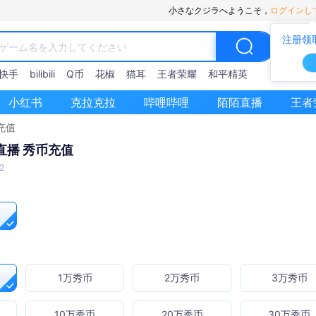
小さなクジラへようこそ，
ログインし
注册领
快手
bilibili
Q币
花椒
猫耳
王者荣耀
和平精英
小红书
克拉克拉
哔哩哔哩
陌陌直播
王者
币充值
色直播 秀币充值
2
1万秀币
2万秀币
3万秀币
10万秀币
20万秀币
30万秀币