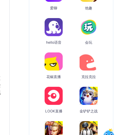
爱聊
他趣
hello语音
会玩
花椒直播
克拉克拉
定
受
组
LOOK直播
金铲铲之战