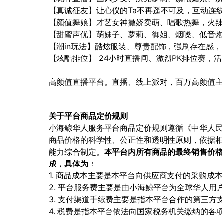
【真诚征友】让心仪的Ta不再遥不可及，互动连
【颜值舞娘】才艺女神撒娇卖萌、唱歌热舞，火辣
【甜蜜声优】萌妹子、萝莉、御姐、烟嗓、低音
【潮in玩法】酷炫服装、尊贵配饰，强刷存在感，
【炫酷排位】 24小时直播间、激烈PK排位赛，活
高颜值直播平台。直播、线上派对，百万高颜值主
关于平台商品定价规则
小海鲸华人服务平台商品定价规则遵循《中华人
商品价格的科学性、公正性和透明性原则，依据
能力综合制定。
本平台内所有商品的最终销售价
成，具体为：
1. 商品成本主要是本平台向供应商支付的采购成
2. 平台服务费主要是由小海鲸平台为全球华人
3. 支付渠道手续费主要是指本平台合作的第三方
4. 税费是指本平台依法向国家税务机关缴纳的各