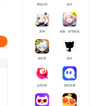
腾讯Q币
快手
原神
崩坏：星穹铁道
绝区零
猫耳
全民K歌
陌陌直播
，