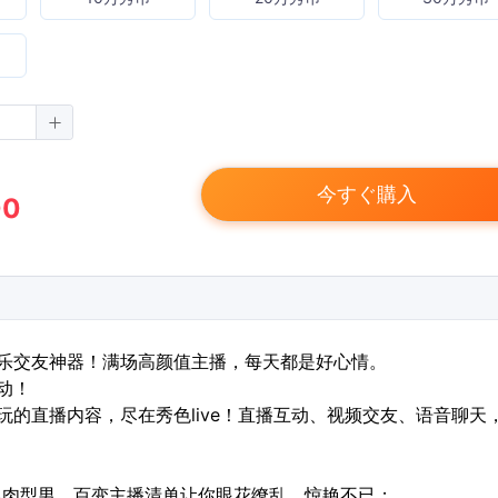
今すぐ購入
00
娱乐交友神器！满场高颜值主播，每天都是好心情。
动！
的直播内容，尽在秀色live！直播互动、视频交友、语音聊天
肌肉型男，百变主播清单让你眼花缭乱、惊艳不已；