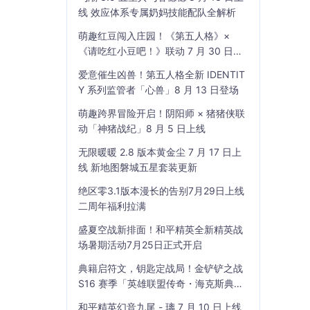
线 效应体系专属奶妈技能配队全解析
萌趣红豆闯入庄园！《第五人格》×
《请吃红小豆吧！》联动 7 月 30 日开
启
爱意催生凶兽！第五人格全新 IDENTIT
Y 系列监管者「心兽」8 月 13 日登场
萌趣跨界冒险开启！阴阳师 × 猪猪侠联
动「神猪战纪」8 月 5 日上线
无限暖暖 2.8 版本黄金尘 7 月 17 日上
线 新地图磐城五星套装更新
绝区零3.1版本漫长的告别7月29日上线
二周年福利拉满
盛夏空战新排面！和平精英全新精英战
场暑期活动7月25日正式开启
典籍启符文，钥匙定战局！金铲铲之战
S16 赛季「英雄联盟传奇・海克斯典
籍」7 月 23 日上线
和平精英幻音九尾 - 璃 7 月 10 日上线