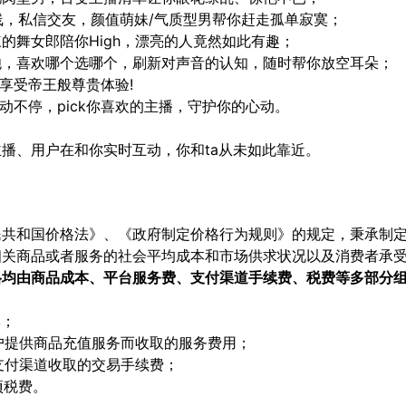
线，私信交友，颜值萌妹/气质型男帮你赶走孤单寂寞；
的舞女郎陪你High，漂亮的人竟然如此有趣；
炮，喜欢哪个选哪个，刷新对声音的认知，随时帮你放空耳朵；
享受帝王般尊贵体验!
动不停，pick你喜欢的主播，守护你的心动。
播、用户在和你实时互动，你和ta从未如此靠近。
民共和国价格法》、《政府制定价格行为规则》的规定，秉承制
相关商品或者服务的社会平均成本和市场供求状况以及消费者承
格均由商品成本、平台服务费、支付渠道手续费、税费等多部分
本；
用户提供商品充值服务而收取的服务费用；
支付渠道收取的交易手续费；
项税费。