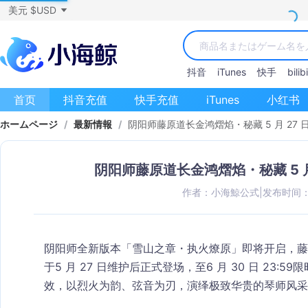
美元 $USD
抖音
iTunes
快手
bilibi
首页
抖音充值
快手充值
iTunes
小红书
ホームページ
/
最新情報
/
阴阳师藤原道长金鸿熠焰・秘藏 5 月 27
阴阳师藤原道长金鸿熠焰・秘藏 5 月
作者：小海鯨公式
|
发布时间：20
阴阳师全新版本「雪山之章・执火燎原」即将开启，
藤
于5 月 27 日维护后
正式登场，至
6 月 30 日 23:59
限
效，以烈火为韵、弦音为刃，演绎极致华贵的琴师风采