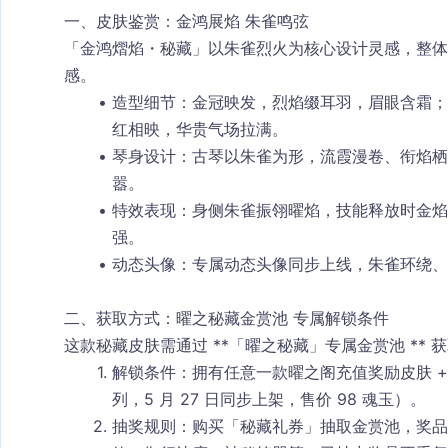
一、皮肤鉴赏：金鸿展焰 朱雀鸣弦
「金鸿熠焰・秘藏」以
朱雀烈火
为核心设计灵感，整体
感。
造型细节
：金冠映发，烈焰缀耳羽，眉眼含霜；
红相映，华贵气场拉满。
琴身设计
：古琴以朱雀为形，流霞漫卷、衔焰栖
嚣。
特效表现
：身侧朱雀振翎曜焰，技能释放时金焰
强。
动态头像
：专属动态头像同步上线，朱雀环绕、
二、获取方式：曜之秘藏金赏池 专属解锁条件
这款秘藏皮肤需通过 **「曜之秘藏」专属金赏池 **
解锁条件
：拥有任意一款曜之阁充值奖励皮肤 
列，5 月 27 日同步上架，售价 98 魂玉）。
抽奖规则
：购买「秘藏礼券」抽取金赏池，奖品