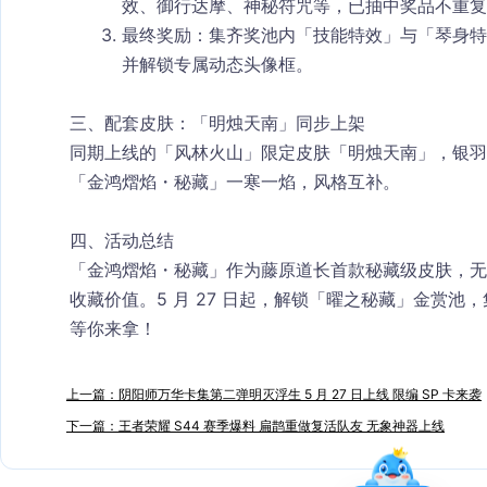
效、御行达摩、神秘符咒等，已抽中奖品不重复
最终奖励
：集齐奖池内「技能特效」与「琴身特
并解锁专属动态头像框。
三、配套皮肤：「明烛天南」同步上架
同期上线的「风林火山」限定皮肤「明烛天南」，银羽
「金鸿熠焰・秘藏」一寒一焰，风格互补。
四、活动总结
「金鸿熠焰・秘藏」作为藤原道长首款秘藏级皮肤，无
收藏价值。5 月 27 日起，解锁「曜之秘藏」金赏
等你来拿！
上一篇：阴阳师万华卡集第二弹明灭浮生 5 月 27 日上线 限编 SP 卡来袭
下一篇：王者荣耀 S44 赛季爆料 扁鹊重做复活队友 无象神器上线