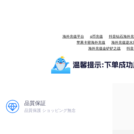
海外充值平台
q币充值
抖音钻石海外充
苹果卡密海外充值
海外充值逆水
海外充值金铲铲之战
抖音
品質保証
品質保護 ショッピング無念