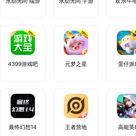
永劫无间 端游
永劫无间 手游
欢乐斗
4399游戏吧
元梦之星
蛋仔派
最终幻想14
王者营地
高能英