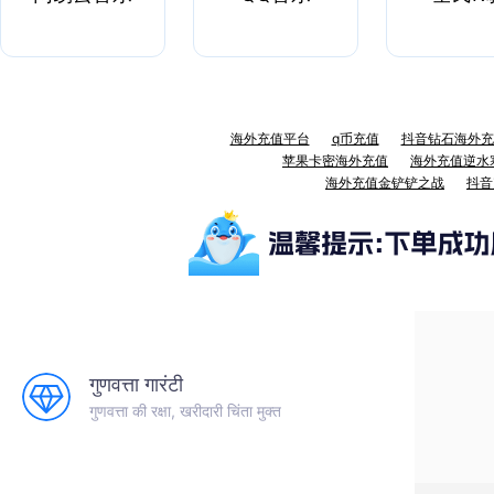
海外充值平台
q币充值
抖音钻石海外充
苹果卡密海外充值
海外充值逆水
海外充值金铲铲之战
抖音
गुणवत्ता गारंटी
गुणवत्ता की रक्षा, खरीदारी चिंता मुक्त