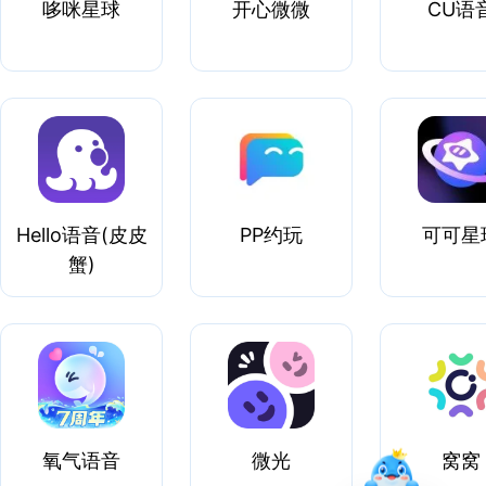
哆咪星球
开心微微
CU语
Hello语音(皮皮
PP约玩
可可星
蟹)
氧气语音
微光
窝窝