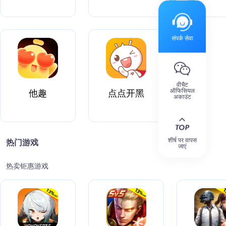
संपर्क सेवा
वीचैट
ऑफिसियल
他趣
点点开黑
अकाउंट
शीर्ष पर वापस
热门游戏
जाएं
热卖钜惠游戏