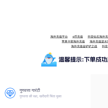
海外充值平台
q币充值
抖音钻石海外充
苹果卡密海外充值
海外充值逆水
海外充值金铲铲之战
抖音
गुणवत्ता गारंटी
गुणवत्ता की रक्षा, खरीदारी चिंता मुक्त