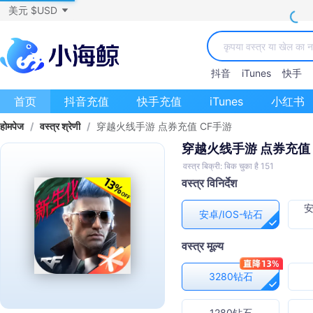
美元 $USD
抖音
iTunes
快手
首页
抖音充值
快手充值
iTunes
小红书
होमपेज
/
वस्त्र श्रेणी
/
穿越火线手游 点券充值 CF手游
穿越火线手游 点券充值 
वस्त्र बिक्री: बिक चुका है 151
वस्त्र विनिर्देश
安
安卓/IOS-钻石
वस्त्र मूल्य
3280钻石
1280钻石