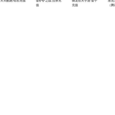
天天酷跑 钻石充值
金铲铲之战 点券充
御龙在天手游 金子
洛克
值
充值
（腾