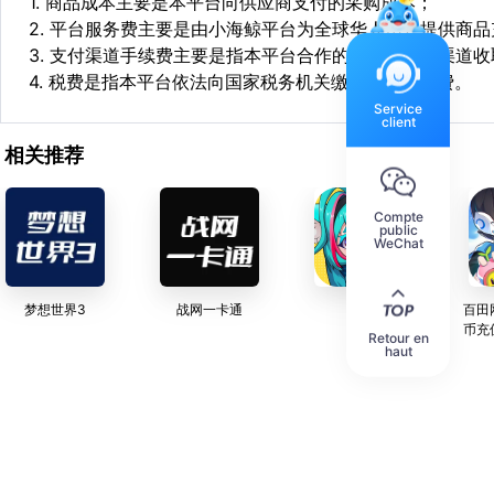
1. 商品成本主要是本平台向供应商支付的采购成本；
2. 平台服务费主要是由小海鲸平台为全球华人用户提供商
3. 支付渠道手续费主要是指本平台合作的第三方支付渠道
4. 税费是指本平台依法向国家税务机关缴纳的各项税费。
Service
client
相关推荐
Compte
public
WeChat
梦想世界3
战网一卡通
异环
百田
币充
Retour en
haut