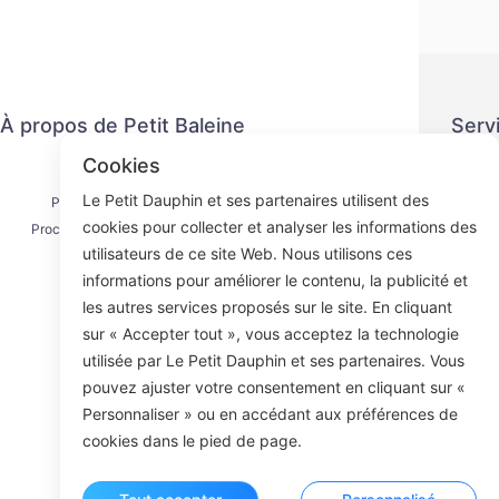
À propos de Petit Baleine
Serv
Cookies
Nous contacter
Politiq
Le Petit Dauphin et ses partenaires utilisent des
Processus d'expédition
Méth
cookies pour collecter et analyser les informations des
Processus de remboursement
Ac
utilisateurs de ce site Web. Nous utilisons ces
À propos de nous
informations pour améliorer le contenu, la publicité et
les autres services proposés sur le site. En cliquant
sur « Accepter tout », vous acceptez la technologie
utilisée par Le Petit Dauphin et ses partenaires. Vous
Face
pouvez ajuster votre consentement en cliquant sur «
Personnaliser » ou en accédant aux préférences de
ROOM 23
cookies dans le pied de page.