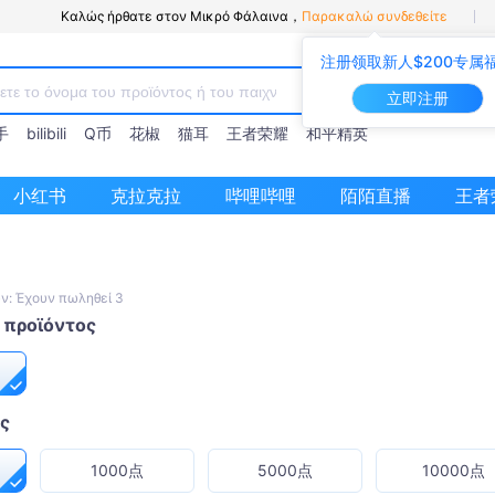
Καλώς ήρθατε στον Μικρό Φάλαινα，
Παρακαλώ συνδεθείτε
注册领取新人$200专属
立即注册
手
bilibili
Q币
花椒
猫耳
王者荣耀
和平精英
小红书
克拉克拉
哔哩哔哩
陌陌直播
王者
ν: Έχουν πωληθεί 3
 προϊόντος
ος
1000点
5000点
10000点