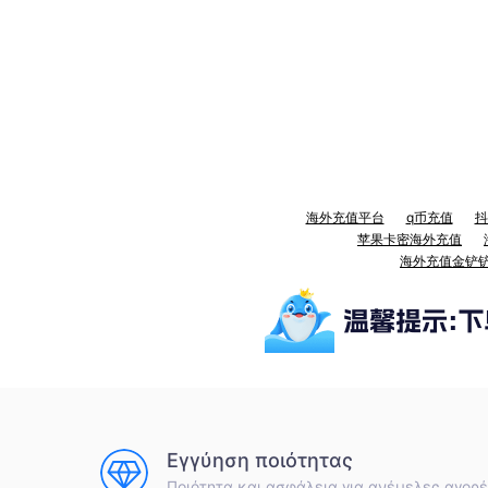
海外充值平台
q币充值
抖
苹果卡密海外充值
海外充值金铲
Εγγύηση ποιότητας
Ποιότητα και ασφάλεια για ανέμελες αγορ