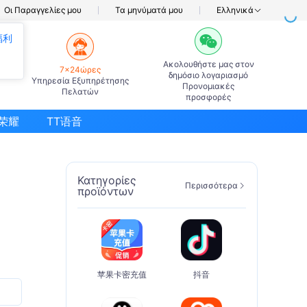
Οι Παραγγελίες μου
Τα μηνύματά μου
Ελληνικά
福利
Ακολουθήστε μας στον
7×24ώρες
δημόσιο λογαριασμό
Υπηρεσία Εξυπηρέτησης
Προνομιακές
Πελατών
προσφορές
荣耀
TT语音
Κατηγορίες
Περισσότερα
προϊόντων
苹果卡密充值
抖音