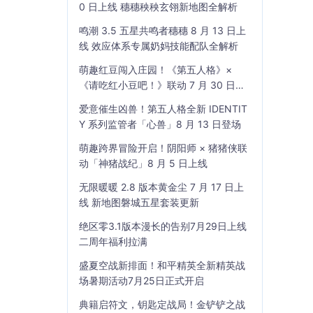
0 日上线 穗穗秧秧玄翎新地图全解析
鸣潮 3.5 五星共鸣者穗穗 8 月 13 日上
线 效应体系专属奶妈技能配队全解析
萌趣红豆闯入庄园！《第五人格》×
《请吃红小豆吧！》联动 7 月 30 日开
启
爱意催生凶兽！第五人格全新 IDENTIT
Y 系列监管者「心兽」8 月 13 日登场
萌趣跨界冒险开启！阴阳师 × 猪猪侠联
动「神猪战纪」8 月 5 日上线
无限暖暖 2.8 版本黄金尘 7 月 17 日上
线 新地图磐城五星套装更新
绝区零3.1版本漫长的告别7月29日上线
二周年福利拉满
盛夏空战新排面！和平精英全新精英战
场暑期活动7月25日正式开启
典籍启符文，钥匙定战局！金铲铲之战