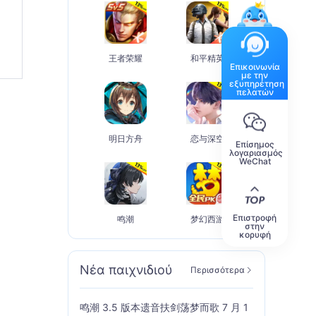
王者荣耀
和平精英
Επικοινωνία
με την
εξυπηρέτηση
πελατών
明日方舟
恋与深空
Επίσημος
λογαριασμός
WeChat
Επιστροφή
鸣潮
梦幻西游
στην
κορυφή
Νέα παιχνιδιού
Περισσότερα
鸣潮 3.5 版本遗音扶剑荡梦而歌 7 月 1