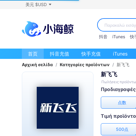
美元 $USD
抖音
iTunes
快
首页
抖音充值
快手充值
iTunes
Αρχική σελίδα
/
Κατηγορίες προϊόντων
/
新飞飞
新飞飞
Πωλήσεις προϊόντω
Προδιαγραφές
点数
Τιμή προϊόντ
500点