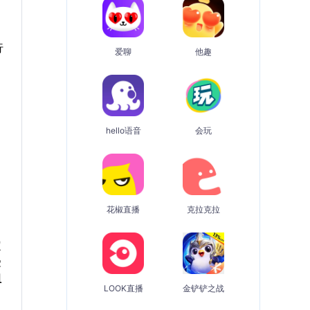
行
爱聊
他趣
hello语音
会玩
花椒直播
克拉克拉
定
受
组
LOOK直播
金铲铲之战