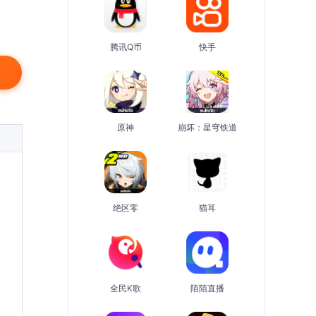
腾讯Q币
快手
原神
崩坏：星穹铁道
绝区零
猫耳
全民K歌
陌陌直播