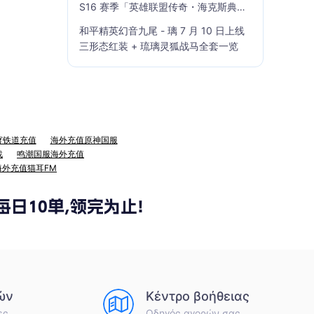
S16 赛季「英雄联盟传奇・海克斯典
籍」7 月 23 日上线
和平精英幻音九尾 - 璃 7 月 10 日上线
三形态红装 + 琉璃灵狐战马全套一览
穹铁道充值
海外充值原神国服
战
鸣潮国服海外充值
海外充值猫耳FM
ών
Κέντρο βοήθειας
ες
Οδηγός αγορών σας