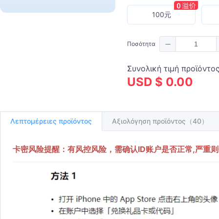
100元
Ποσότητα
Συνολική τιμή προϊόντο
USD $ 0.00
Λεπτομέρειες προϊόντος
Αξιολόγηση προϊόντος（40）
卡密风险提醒：有风控风险，需确认ID账户是否正常,严重