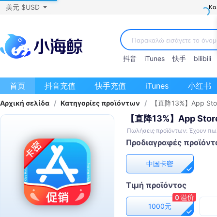
美元 $USD
Κα
抖音
iTunes
快手
bilibili
首页
抖音充值
快手充值
iTunes
小红书
Αρχική σελίδα
/
Κατηγορίες προϊόντων
/
【直降13%】App St
【直降13%】App Sto
Πωλήσεις προϊόντων: Έχουν πω
Προδιαγραφές προϊόντ
中国卡密
Τιμή προϊόντος
1000元