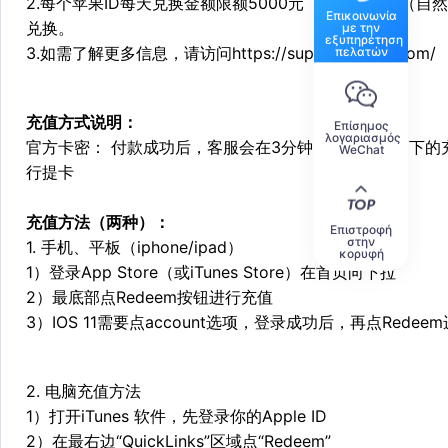
2.每个苹果ID每天兑换金额限额5000元（含），每年（自
Επικοινωνία
兑换。
με την
εξυπηρέτηση
πελατών
3.如需了解更多信息，请访问
https://support.apple.com/
充值方式说明：
Επίσημος
λογαριασμός
官方卡密： 付款成功后，客服会在3分钟以内根据您留下
WeChat
行提卡
充值方法（两种）：
Επιστροφή
στην
1. 手机、平板（iphone/ipad）
κορυφή
1）登录App Store（或iTunes Store）在首页向下拉
2）最底部点Redeem按钮进行充值
3）IOS 11需要点account选项，登录成功后，再点Redee
2. 电脑充值方法
1）打开iTunes 软件，先登录你的Apple ID
2）在最右边“QuickLinks”区域点“Redeem”