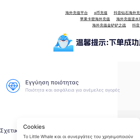
海外充值平台
q币充值
抖音钻石海外充
苹果卡密海外充值
海外充值逆水
海外充值金铲铲之战
抖音
Εγγύηση ποιότητας
Ποιότητα και ασφάλεια για ανέμελες αγορές
Cookies
Σχετικά με τον μικρό κιτρινόψαρο
Υπη
Το Little Whale και οι συνεργάτες του χρησιμοποιούν